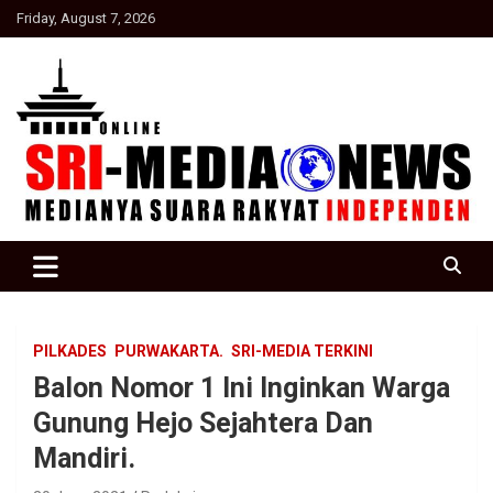
Skip
Friday, August 7, 2026
to
content
Suara Rakyat Indonesia
SRI Media news
PILKADES
PURWAKARTA.
SRI-MEDIA TERKINI
Balon Nomor 1 Ini Inginkan Warga
Gunung Hejo Sejahtera Dan
Mandiri.