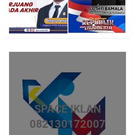
SPACE IKLAN
082130172007