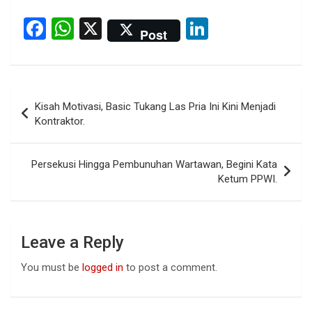
F
W
X
Li
Post
a
h
n
ce
at
ke
b
s
dI
Post
Kisah Motivasi, Basic Tukang Las Pria Ini Kini Menjadi
o
A
n
navigation
Kontraktor.
o
p
k
p
Persekusi Hingga Pembunuhan Wartawan, Begini Kata
Ketum PPWI.
Leave a Reply
You must be
logged in
to post a comment.