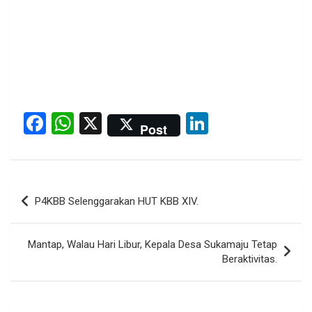
F
W
X
Li
Post
a
h
n
ce
at
ke
b
s
dI
Post
P4KBB Selenggarakan HUT KBB XIV.
o
A
n
navigation
o
p
Mantap, Walau Hari Libur, Kepala Desa Sukamaju Tetap
k
p
Beraktivitas.