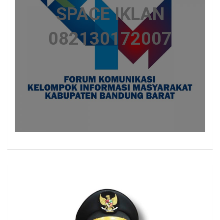
SPACE IKLAN
082130172007