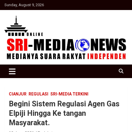
Skip
Sunday, August 9, 2026
to
content
Suara Rakyat Indonesia
SRI Media news
CIANJUR
REGULASI
SRI-MEDIA TERKINI
Begini Sistem Regulasi Agen Gas
Elpiji Hingga Ke tangan
Masyarakat.