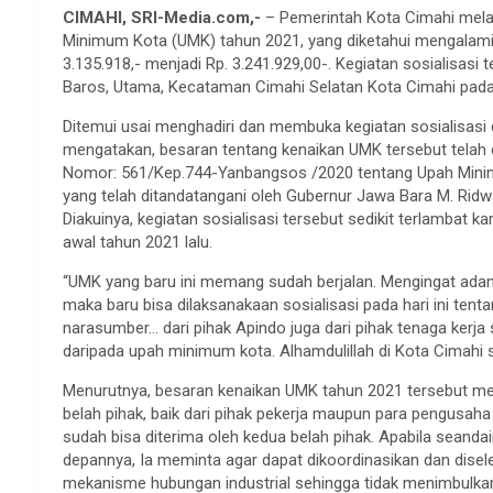
CIMAHI, SRI-Media.com,-
– Pemerintah Kota Cimahi melal
Minimum Kota (UMK) tahun 2021, yang diketahui mengalami
3.135.918,- menjadi Rp. 3.241.929,00-. Kegiatan sosialisasi
Baros, Utama, Kecataman Cimahi Selatan Kota Cimahi pada
Ditemui usai menghadiri dan membuka kegiatan sosialisasi 
mengatakan, besaran tentang kenaikan UMK tersebut telah 
Nomor: 561/Kep.744-Yanbangsos /2020 tentang Upah Minim
yang telah ditandatangani oleh Gubernur Jawa Bara M. Rid
Diakuinya, kegiatan sosialisasi tersebut sedikit terlambat 
awal tahun 2021 lalu.
“UMK yang baru ini memang sudah berjalan. Mengingat adany
maka baru bisa dilaksanakaan sosialisasi pada hari ini tent
narasumber… dari pihak Apindo juga dari pihak tenaga kerja 
daripada upah minimum kota. Alhamdulillah di Kota Cimahi se
Menurutnya, besaran kenaikan UMK tahun 2021 tersebut me
belah pihak, baik dari pihak pekerja maupun para pengusah
sudah bisa diterima oleh kedua belah pihak. Apabila seanda
depannya, Ia meminta agar dapat dikoordinasikan dan disel
mekanisme hubungan industrial sehingga tidak menimbulkan 