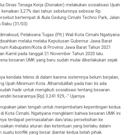
ui Dinas Tenaga Kerja (Disnaker) melakukan sosialisasi Upah
 kenaikan 3,27% dari tahun sebelumnya sebesar Rp.
 tersebut bertempat di Aula Gedung Cimahi Techno Park, Jalan
 Rabu (31/03).
dimaksud, Pelaksana Tugas (Plt.) Wali Kota Cimahi Ngatiyana
disahkan melalui melalui Keputusan Gubernur Jawa Barat
um Kabupaten/Kota di Provinsi Jawa Barat Tahun 2021
wan Kamil pada tanggal 21 November Tahun 2020 lalu.
karena besaran UMK yang baru sudah mulai diberlakukan sejak
a kendala teknis di dalam karena sistemnya belum berjalan,
ang Upah Minimum Kota. Alhamdulillah pada hari Ini ada
sudah hadir untuk mengikuti sosialisasi tentang besaran
ndiri besarannya [Rp] 3.241.929,-.” Ujarnya.
rupakan jalan tengah untuk menjembatani kepentingan kedua
a di Kota Cimahi. Ngatiyana mengklaim bahwa besaran UMK ini
inya terdapat permasalahan dan/atau perselisihan ke
esaikan melalui aturan dan ketentuan yang berlaku dalam
suatu konflik yang besar diantar kedua belah pihak.