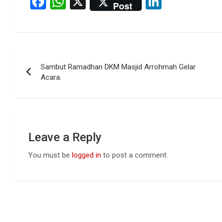
F
W
X
Li
Post
a
h
n
ce
at
ke
b
s
dI
Post
o
A
n
Sambut Ramadhan DKM Masjid Arrohmah Gelar
navigation
o
p
Acara.
k
p
Leave a Reply
You must be
logged in
to post a comment.