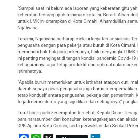
“Sampai saat ini belum ada laporan yang keberatan gitu y
keberatan tentang upah minimum kota ini. Berarti Alhamdu
untuk UMK ini diterapkan di Kota Cimahi. Alhamdulillah semu
Ngatiyana.
Terakhir, Ngatiyana berharap melalui kegiatan sosialisasi t
pengusaha dengan para pekerja atau buruh di Kota Cimahi.
memenuhi hak-hak para pekerjanya, baik menyangkut UMK mau
ini penting mengingat di tengah kondisi pandemic Covid-19 
kebugarannya agar tetap produktif dan optimal dalam beker
istirahatnya.
“Apabila buruh memerlukan untuk istirahat ataupun cuti, mak
daerah supaya pihak pengusaha juga harus memperhatikan 
tetap kondusif antara pengusaha, pekerja dan pemerintah. K
terjadi demo-demo yang signifikan dan sebagainya,” pungka
Turut hadir pada kesempatan tersebut, Kepala Dinas Tenaga 
para narasumber dari konsultan ketenagakerjaan dan akademi
DPK Apindo Kota Cimahi, serta perwakilan dari Serikat Peke