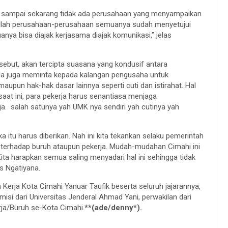
ah sampai sekarang tidak ada perusahaan yang menyampaikan
lillah perusahaan-perusahaan semuanya sudah menyetujui
anya bisa diajak kerjasama diajak komunikasi,” jelas
ersebut, akan tercipta suasana yang kondusif antara
 Ia juga meminta kepada kalangan pengusaha untuk
pun hak-hak dasar lainnya seperti cuti dan istirahat. Hal
saat ini, para pekerja harus senantiasa menjaga
ja. salah satunya yah UMK nya sendiri yah cutinya yah
a itu harus diberikan. Nah ini kita tekankan selaku pemerintah
terhadap buruh ataupun pekerja. Mudah-mudahan Cimahi ini
ita harapkan semua saling menyadari hal ini sehingga tidak
s Ngatiyana.
Kerja Kota Cimahi Yanuar Taufik beserta seluruh jajarannya,
si dari Universitas Jenderal Ahmad Yani, perwakilan dari
rja/Buruh se-Kota Cimahi.
**(ade/denny*).