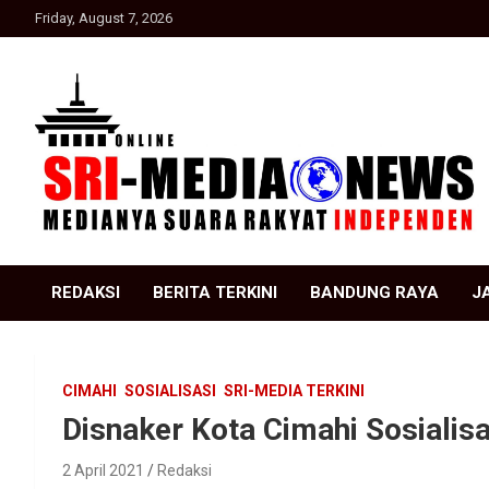
Skip
Friday, August 7, 2026
to
content
Suara Rakyat Indonesia
SRI Media news
REDAKSI
BERITA TERKINI
BANDUNG RAYA
J
CIMAHI
SOSIALISASI
SRI-MEDIA TERKINI
Disnaker Kota Cimahi Sosiali
2 April 2021
Redaksi