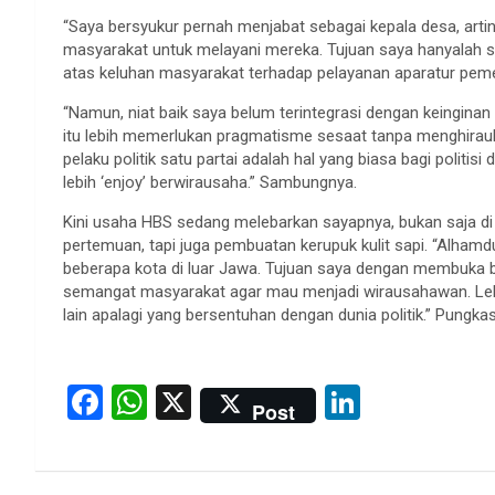
“Saya bersyukur pernah menjabat sebagai kepala desa, artin
masyarakat untuk melayani mereka. Tujuan saya hanyalah
atas keluhan masyarakat terhadap pelayanan aparatur pemer
“Namun, niat baik saya belum terintegrasi dengan keinginan pa
itu lebih memerlukan pragmatisme sesaat tanpa menghirauk
pelaku politik satu partai adalah hal yang biasa bagi polit
lebih ‘enjoy’ berwirausaha.” Sambungnya.
Kini usaha HBS sedang melebarkan sayapnya, bukan saja d
pertemuan, tapi juga pembuatan kerupuk kulit sapi. “Alhamdu
beberapa kota di luar Jawa. Tujuan saya dengan membuka b
semangat masyarakat agar mau menjadi wirausahawan. Lebi
lain apalagi yang bersentuhan dengan dunia politik.” Pungk
F
W
X
Li
Post
a
h
n
ce
at
ke