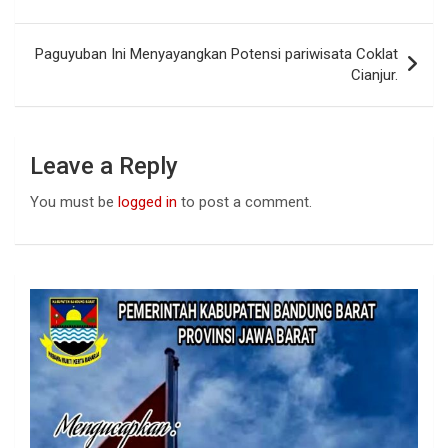
o
A
n
navigation
o
p
Paguyuban Ini Menyayangkan Potensi pariwisata Coklat
k
p
Cianjur.
Leave a Reply
You must be
logged in
to post a comment.