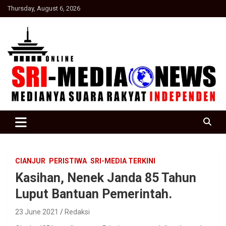
Skip
Thursday, August 6, 2026
to
content
Suara Rakyat Indonesia
SRI Media news
CIANJUR
PERISTIWA
SRI-MEDIA TERKINI
Kasihan, Nenek Janda 85 Tahun
Luput Bantuan Pemerintah.
23 June 2021
Redaksi