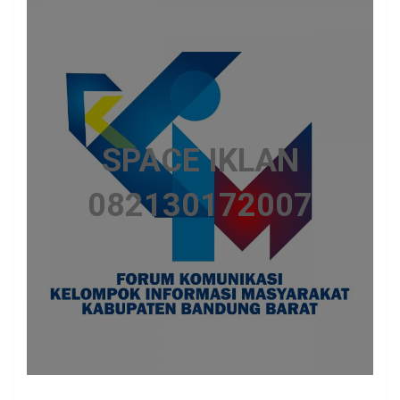
SPACE IKLAN
082130172007