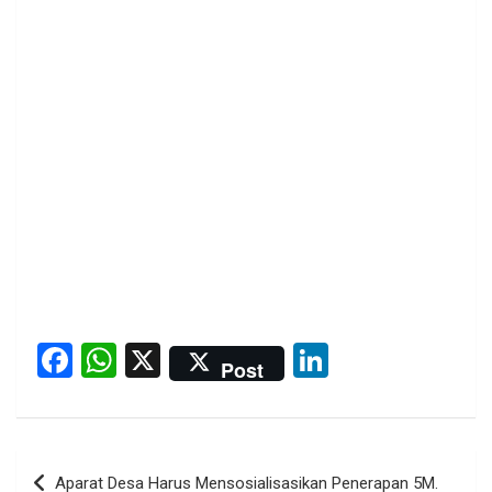
F
W
X
Li
Post
a
h
n
ce
at
ke
b
s
dI
Post
Aparat Desa Harus Mensosialisasikan Penerapan 5M.