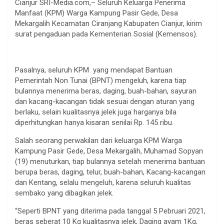
Cianjur SRI-Media.com,– Seluruh Keluarga Penerima
Manfaat (KPM) Warga Kampung Pasir Gede, Desa
Mekargalih Kecamatan Ciranjang Kabupaten Cianjur, kirim
surat pengaduan pada Kementerian Sosial (Kemensos).
Pasalnya, seluruh KPM yang mendapat Bantuan
Pemerintah Non Tunai (BPNT) mengeluh, karena tiap
bulannya menerima beras, daging, buah-bahan, sayuran
dan kacang-kacangan tidak sesuai dengan aturan yang
berlaku, selain kualitasnya jelek juga harganya bila
diperhitungkan hanya kisaran senilai Rp. 145 ribu.
Salah seorang perwakilan dari keluarga KPM Warga
Kampung Pasir Gede, Desa Mekargalih, Muhamad Sopyan
(19) menuturkan, tiap bulannya setelah menerima bantuan
berupa beras, daging, telur, buah-bahan, Kacang-kacangan
dan Kentang, selalu mengeluh, karena seluruh kualitas
sembako yang dibagikan jelek.
“Seperti BPNT yang diterima pada tanggal 5 Pebruari 2021,
beras seberat 10 Kg kualitasnya jelek, Daging ayam 1Kg,