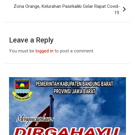
o
p
Zona Orange, Kelurahan Pasirkaliki Gelar Rapat Covid-
k
p
19.
Leave a Reply
You must be
logged in
to post a comment.