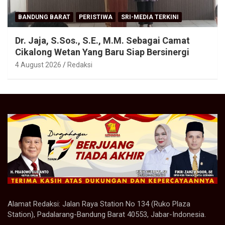
BANDUNG BARAT
PERISTIWA
SRI-MEDIA TERKINI
Dr. Jaja, S.Sos., S.E., M.M. Sebagai Camat
Cikalong Wetan Yang Baru Siap Bersinergi
4 August 2026
Redaksi
Alamat Redaksi: Jalan Raya Station No 134 (Ruko Plaza
Station), Padalarang-Bandung Barat 40553, Jabar-Indonesia.