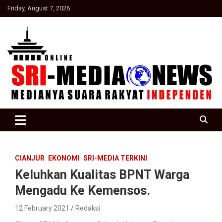
Skip
Friday, August 7, 2026
to
content
Suara Rakyat Indonesia
SRI Media news
CIANJUR
EKONOMI
SRI-MEDIA TERKINI
Keluhkan Kualitas BPNT Warga
Mengadu Ke Kemensos.
12 February 2021
Redaksi