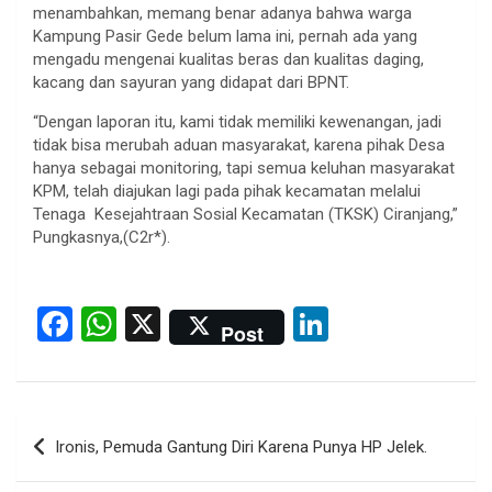
menambahkan, memang benar adanya bahwa warga
Kampung Pasir Gede belum lama ini, pernah ada yang
mengadu mengenai kualitas beras dan kualitas daging,
kacang dan sayuran yang didapat dari BPNT.
“Dengan laporan itu, kami tidak memiliki kewenangan, jadi
tidak bisa merubah aduan masyarakat, karena pihak Desa
hanya sebagai monitoring, tapi semua keluhan masyarakat
KPM, telah diajukan lagi pada pihak kecamatan melalui
Tenaga Kesejahtraan Sosial Kecamatan (TKSK) Ciranjang,”
Pungkasnya,(C2r*).
F
W
X
Li
Post
a
h
n
ce
at
ke
b
s
dI
Post
Ironis, Pemuda Gantung Diri Karena Punya HP Jelek.
o
A
n
navigation