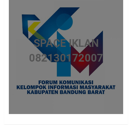
SPACE IKLAN
082130172007