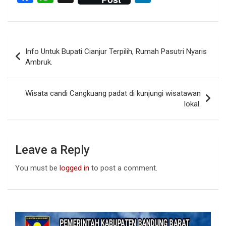
a
h
n
ce
at
ke
b
s
dI
Post
Info Untuk Bupati Cianjur Terpilih, Rumah Pasutri Nyaris
o
A
n
navigation
Ambruk.
o
p
k
p
Wisata candi Cangkuang padat di kunjungi wisatawan
lokal.
Leave a Reply
You must be
logged in
to post a comment.