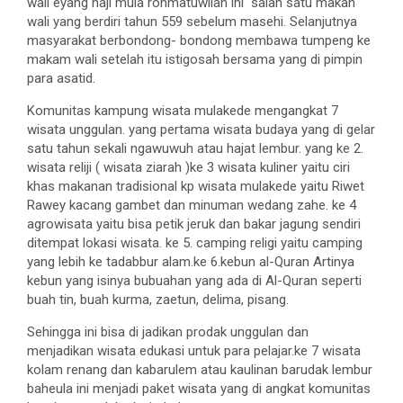
wali eyang haji mula rohmatuwllah ini salah satu makan
wali yang berdiri tahun 559 sebelum masehi. Selanjutnya
masyarakat berbondong- bondong membawa tumpeng ke
makam wali setelah itu istigosah bersama yang di pimpin
para asatid.
Komunitas kampung wisata mulakede mengangkat 7
wisata unggulan. yang pertama wisata budaya yang di gelar
satu tahun sekali ngawuwuh atau hajat lembur. yang ke 2.
wisata reliji ( wisata ziarah )ke 3 wisata kuliner yaitu ciri
khas makanan tradisional kp wisata mulakede yaitu Riwet
Rawey kacang gambet dan minuman wedang zahe. ke 4
agrowisata yaitu bisa petik jeruk dan bakar jagung sendiri
ditempat lokasi wisata. ke 5. camping religi yaitu camping
yang lebih ke tadabbur alam.ke 6.kebun al-Quran Artinya
kebun yang isinya bubuahan yang ada di Al-Quran seperti
buah tin, buah kurma, zaetun, delima, pisang.
Sehingga ini bisa di jadikan prodak unggulan dan
menjadikan wisata edukasi untuk para pelajar.ke 7 wisata
kolam renang dan kabarulem atau kaulinan barudak lembur
baheula ini menjadi paket wisata yang di angkat komunitas