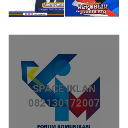
SPACE IKLAN
082130172007