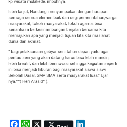
kp wisata mulakede. imbuhnya.
lebih lanjut, Nandang. menyampaikan dengan harapan
semoga semua elemen baik dari segi pemerintahan,warga
masyarakat, tokoh masyarakat, tokoh agama, bisa
senantiasa berkesinambungan berjalan bersama kita
memajukan apa yang menjadi tujuan kita kita maslahat
dunia dan akhirat.
” bagi pelaksanaan gebyar seni tahun depan yaitu agar
pentas seni yang akan datang harus bisa lebih mandiri,
lebih kreatif, dan lebih berinovasi sehingga kegiatan seperti
ini bisa menjadi hiburan bagi masyarakat siswa siswi
Sekolah Dasar, SMP SMA serta masyarakat luas,” Ujar
nya.**( Heri Arasid* ).
F
W
X
Li
Post