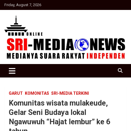
Skip
Friday, August 7, 2026
to
content
Suara Rakyat Indonesia
SRI Media news
GARUT
KOMONITAS
SRI-MEDIA TERKINI
Komunitas wisata mulakeude,
Gelar Seni Budaya lokal
Ngawuwuh “Hajat lembur” ke 6