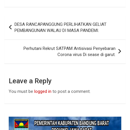
a
h
n
ce
at
ke
b
s
dI
Post
DESA RANCAPANGGUNG PERLIHATKAN GELIAT
o
A
n
navigation
PEMBANGUNAN WALAU DI MASA PANDEMI.
o
p
k
p
Perhutani Rekrut SATPAM Antisivasi Penyebaran
Corona virus Di sease di garut.
Leave a Reply
You must be
logged in
to post a comment.