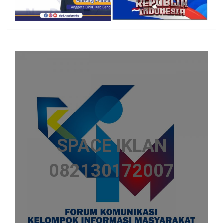
SPACE IKLAN
082130172007