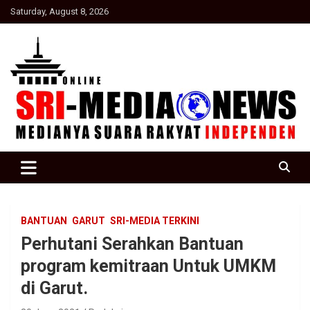
Skip
Saturday, August 8, 2026
to
content
Suara Rakyat Indonesia
SRI Media news
BANTUAN
GARUT
SRI-MEDIA TERKINI
Perhutani Serahkan Bantuan
program kemitraan Untuk UMKM
di Garut.