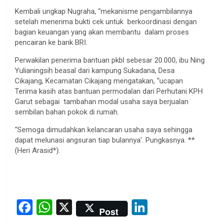
Kembali ungkap Nugraha, “mekanisme pengambilannya
setelah menerima bukti cek untuk berkoordinasi dengan
bagian keuangan yang akan membantu dalam proses
pencairan ke bank BRI.
Perwakilan penerima bantuan pkbl sebesar 20.000, ibu Ning
Yulianingsih beasal dari kampung Sukadana, Desa
Cikajang, Kecamatan Cikajang mengatakan, “ucapan
Terima kasih atas bantuan permodalan dari Perhutani KPH
Garut sebagai tambahan modal usaha saya berjualan
sembilan bahan pokok di rumah.
“Semoga dimudahkan kelancaran usaha saya sehingga
dapat melunasi angsuran tiap bulannya’. Pungkasnya. **
(Heri Arasid*).
F
W
X
Li
Post