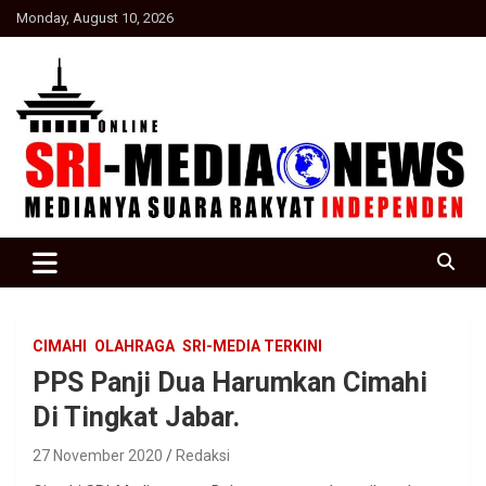
Skip
Monday, August 10, 2026
to
content
Suara Rakyat Indonesia
SRI Media news
CIMAHI
OLAHRAGA
SRI-MEDIA TERKINI
PPS Panji Dua Harumkan Cimahi
Di Tingkat Jabar.
27 November 2020
Redaksi