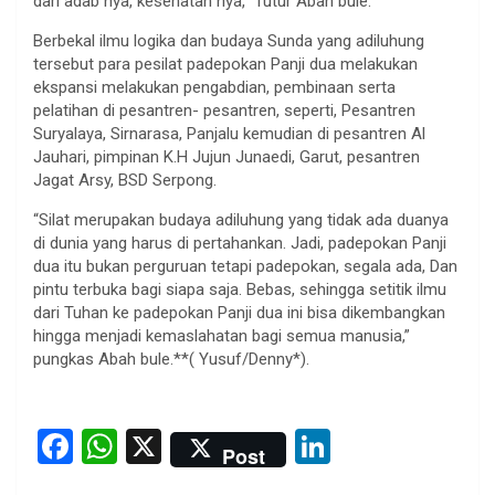
dari adab nya, kesehatan nya,” Tutur Abah bule.
Berbekal ilmu logika dan budaya Sunda yang adiluhung
tersebut para pesilat padepokan Panji dua melakukan
ekspansi melakukan pengabdian, pembinaan serta
pelatihan di pesantren- pesantren, seperti, Pesantren
Suryalaya, Sirnarasa, Panjalu kemudian di pesantren Al
Jauhari, pimpinan K.H Jujun Junaedi, Garut, pesantren
Jagat Arsy, BSD Serpong.
“Silat merupakan budaya adiluhung yang tidak ada duanya
di dunia yang harus di pertahankan. Jadi, padepokan Panji
dua itu bukan perguruan tetapi padepokan, segala ada, Dan
pintu terbuka bagi siapa saja. Bebas, sehingga setitik ilmu
dari Tuhan ke padepokan Panji dua ini bisa dikembangkan
hingga menjadi kemaslahatan bagi semua manusia,”
pungkas Abah bule.**( Yusuf/Denny*).
F
W
X
Li
Post
a
h
n