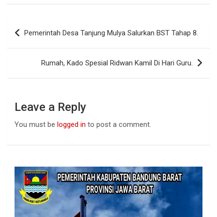
ce
at
ke
b
s
dI
Post
Pemerintah Desa Tanjung Mulya Salurkan BST Tahap 8.
o
A
n
navigation
o
p
Rumah, Kado Spesial Ridwan Kamil Di Hari Guru.
k
p
Leave a Reply
You must be
logged in
to post a comment.