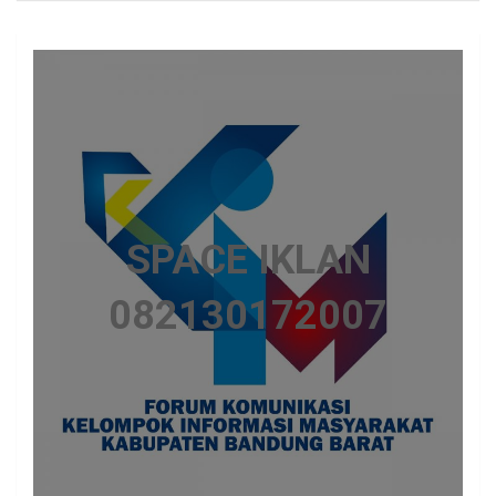
SPACE IKLAN
082130172007