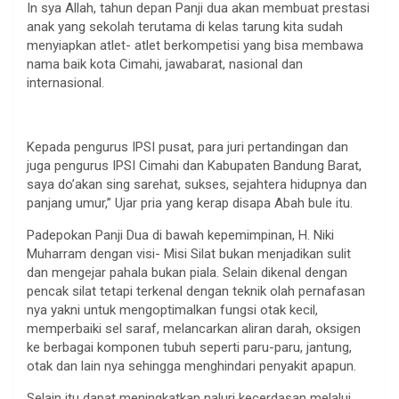
In sya Allah, tahun depan Panji dua akan membuat prestasi
anak yang sekolah terutama di kelas tarung kita sudah
menyiapkan atlet- atlet berkompetisi yang bisa membawa
nama baik kota Cimahi, jawabarat, nasional dan
internasional.
Kepada pengurus IPSI pusat, para juri pertandingan dan
juga pengurus IPSI Cimahi dan Kabupaten Bandung Barat,
saya do’akan sing sarehat, sukses, sejahtera hidupnya dan
panjang umur,” Ujar pria yang kerap disapa Abah bule itu.
Padepokan Panji Dua di bawah kepemimpinan, H. Niki
Muharram dengan visi- Misi Silat bukan menjadikan sulit
dan mengejar pahala bukan piala. Selain dikenal dengan
pencak silat tetapi terkenal dengan teknik olah pernafasan
nya yakni untuk mengoptimalkan fungsi otak kecil,
memperbaiki sel saraf, melancarkan aliran darah, oksigen
ke berbagai komponen tubuh seperti paru-paru, jantung,
otak dan lain nya sehingga menghindari penyakit apapun.
Selain itu dapat meningkatkan naluri kecerdasan melalui