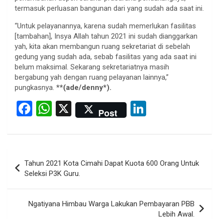
termasuk perluasan bangunan dari yang sudah ada saat ini.
“Untuk pelayanannya, karena sudah memerlukan fasilitas
[tambahan], Insya Allah tahun 2021 ini sudah dianggarkan
yah, kita akan membangun ruang sekretariat di sebelah
gedung yang sudah ada, sebab fasilitas yang ada saat ini
belum maksimal. Sekarang sekretariatnya masih
bergabung yah dengan ruang pelayanan lainnya,”
pungkasnya.
**(ade/denny*).
F
W
X
Li
Post
a
h
n
ce
at
ke
b
s
dI
Post
Tahun 2021 Kota Cimahi Dapat Kuota 600 Orang Untuk
o
A
n
navigation
Seleksi P3K Guru.
o
p
k
p
Ngatiyana Himbau Warga Lakukan Pembayaran PBB
Lebih Awal.