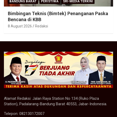
BANDUNG BARAT
PERISTIWA
SRI-MEDIA TERKINI
Bimbingan Teknis (Bimtek) Penanganan Paska
Bencana di KBB
8 August 2026
Redaksi
Alamat Redaksi: Jalan Raya Station No 134 (Ruko Plaza
Station), Padalarang-Bandung Barat 40553, Jabar-Indonesia.
Telepon: 082130172007