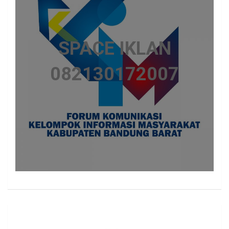
SPACE IKLAN
082130172007