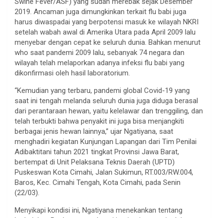
Swine Fever/ASF) yang sudah merebak sejak Desember
2019. Ancaman juga dimungkinkan terkait flu babi juga
harus diwaspadai yang berpotensi masuk ke wilayah NKRI
setelah wabah awal di Amerika Utara pada April 2009 lalu
menyebar dengan cepat ke seluruh dunia. Bahkan menurut
who saat pandemi 2009 lalu, sebanyak 74 negara dan
wilayah telah melaporkan adanya infeksi flu babi yang
dikonfirmasi oleh hasil laboratorium.
“Kemudian yang terbaru, pandemi global Covid-19 yang
saat ini tengah melanda seluruh dunia juga diduga berasal
dari perantaraan hewan, yaitu kelelawar dan trenggiling, dan
telah terbukti bahwa penyakit ini juga bisa menjangkiti
berbagai jenis hewan lainnya,” ujar Ngatiyana, saat
menghadiri kegiatan Kunjungan Lapangan dari Tim Penilai
Adibaktitani tahun 2021 tingkat Provinsi Jawa Barat,
bertempat di Unit Pelaksana Teknis Daerah (UPTD)
Puskeswan Kota Cimahi, Jalan Sukimun, RT.003/RW.004,
Baros, Kec. Cimahi Tengah, Kota Cimahi, pada Senin
(22/03).
Menyikapi kondisi ini, Ngatiyana menekankan tentang