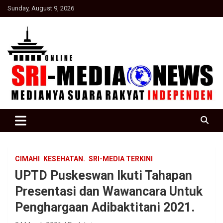
Skip
Sunday, August 9, 2026
to
content
Suara Rakyat Indonesia
SRI Media news
CIMAHI
KESEHATAN.
SRI-MEDIA TERKINI
UPTD Puskeswan Ikuti Tahapan
Presentasi dan Wawancara Untuk
Penghargaan Adibaktitani 2021.