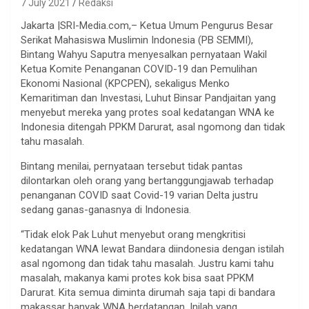
7 July 2021
Redaksi
Jakarta |SRI-Media.com,– Ketua Umum Pengurus Besar
Serikat Mahasiswa Muslimin Indonesia (PB SEMMI),
Bintang Wahyu Saputra menyesalkan pernyataan Wakil
Ketua Komite Penanganan COVID-19 dan Pemulihan
Ekonomi Nasional (KPCPEN), sekaligus Menko
Kemaritiman dan Investasi, Luhut Binsar Pandjaitan yang
menyebut mereka yang protes soal kedatangan WNA ke
Indonesia ditengah PPKM Darurat, asal ngomong dan tidak
tahu masalah.
Bintang menilai, pernyataan tersebut tidak pantas
dilontarkan oleh orang yang bertanggungjawab terhadap
penanganan COVID saat Covid-19 varian Delta justru
sedang ganas-ganasnya di Indonesia.
“Tidak elok Pak Luhut menyebut orang mengkritisi
kedatangan WNA lewat Bandara diindonesia dengan istilah
asal ngomong dan tidak tahu masalah. Justru kami tahu
masalah, makanya kami protes kok bisa saat PPKM
Darurat. Kita semua diminta dirumah saja tapi di bandara
makassar banyak WNA berdatangan. Inilah yang