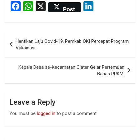
F
W
X
Li
Post
a
h
n
ce
at
ke
b
s
dI
Post
Hentikan Laju Covid-19, Pemkab OKI Percepat Program
o
A
n
navigation
Vaksinasi.
o
p
k
p
Kepala Desa se-Kecamatan Ciater Gelar Pertemuan
Bahas PPKM.
Leave a Reply
You must be
logged in
to post a comment.