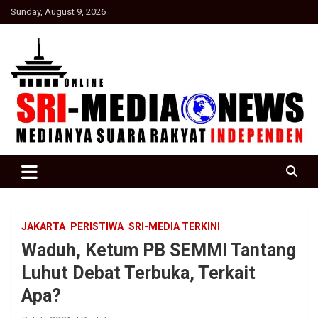
Skip
Sunday, August 9, 2026
to
content
Suara Rakyat Indonesia
SRI Media news
JAKARTA
PERISTIWA
SRI-MEDIA TERKINI
Waduh, Ketum PB SEMMI Tantang
Luhut Debat Terbuka, Terkait
Apa?