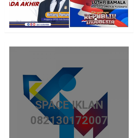
SPACE IKLAN
082130172007