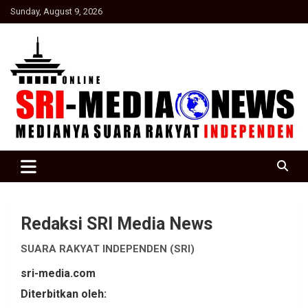
Skip
Sunday, August 9, 2026
to
content
Suara Rakyat Indonesia
SRI Media news
Redaksi SRI Media News
SUARA RAKYAT INDEPENDEN (SRI)
sri-media.com
Diterbitkan oleh: