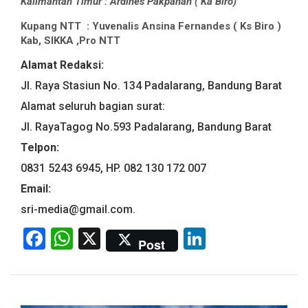
Kalimantan Timur : Ardines Pakpahan ( Ka Biro)
Kupang NTT : Yuvenalis Ansina Fernandes ( Ks Biro )
Kab, SIKKA ,Pro NTT
Alamat Redaksi:
Jl. Raya Stasiun No. 134 Padalarang, Bandung Barat
Alamat seluruh bagian surat:
Jl. RayaTagog No.593 Padalarang, Bandung Barat
Telpon:
0831 5243 6945, HP. 082 130 172 007
Email:
sri-media@gmail.com.
F
W
X
Li
Post
a
h
n
ce
at
ke
b
s
dI