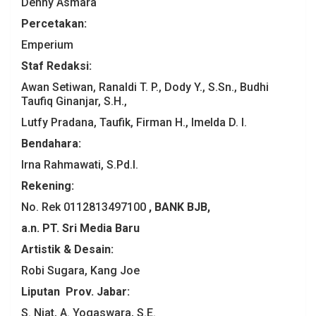
Denny Asmara
Percetakan:
Emperium
Staf Redaksi:
Awan Setiwan, Ranaldi T. P., Dody Y., S.Sn., Budhi
Taufiq Ginanjar, S.H.,
Lutfy Pradana, Taufik, Firman H., Imelda D. I.
Bendahara:
Irna Rahmawati, S.Pd.I.
Rekening:
No. Rek 0112813497100
,
BANK BJB
,
a.n. PT. Sri Media Baru
Artistik & Desain
:
Robi Sugara, Kang Joe
Liputan
Prov
.
Jabar:
S. Niat, A. Yogaswara, S.E.