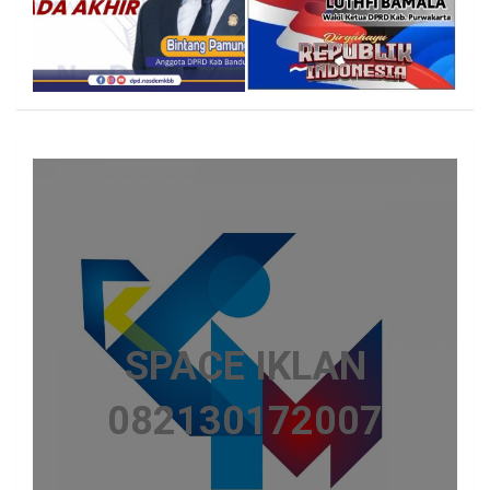
SPACE IKLAN
082130172007