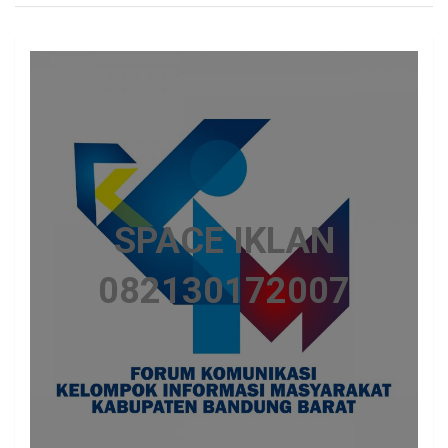
SPACE IKLAN
082130172007