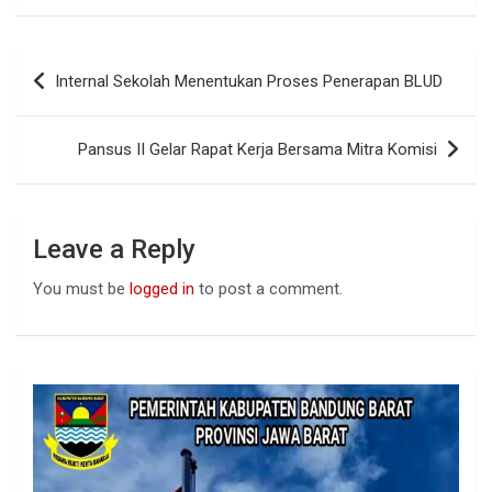
ce
at
ke
b
s
dI
Post
Internal Sekolah Menentukan Proses Penerapan BLUD
o
A
n
navigation
o
p
Pansus II Gelar Rapat Kerja Bersama Mitra Komisi
k
p
Leave a Reply
You must be
logged in
to post a comment.