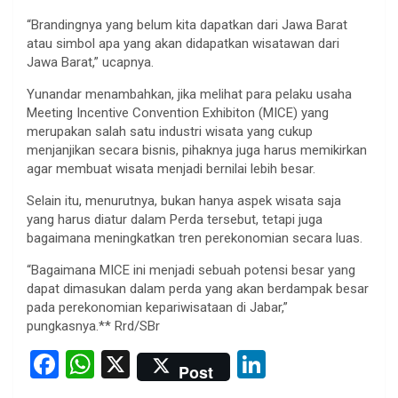
“Brandingnya yang belum kita dapatkan dari Jawa Barat
atau simbol apa yang akan didapatkan wisatawan dari
Jawa Barat,” ucapnya.
Yunandar menambahkan, jika melihat para pelaku usaha
Meeting Incentive Convention Exhibiton (MICE) yang
merupakan salah satu industri wisata yang cukup
menjanjikan secara bisnis, pihaknya juga harus memikirkan
agar membuat wisata menjadi bernilai lebih besar.
Selain itu, menurutnya, bukan hanya aspek wisata saja
yang harus diatur dalam Perda tersebut, tetapi juga
bagaimana meningkatkan tren perekonomian secara luas.
“Bagaimana MICE ini menjadi sebuah potensi besar yang
dapat dimasukan dalam perda yang akan berdampak besar
pada perekonomian kepariwisataan di Jabar,”
pungkasnya.** Rrd/SBr
F
W
X
Li
Post
a
h
n