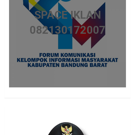
SPACE IKLAN
082130172007