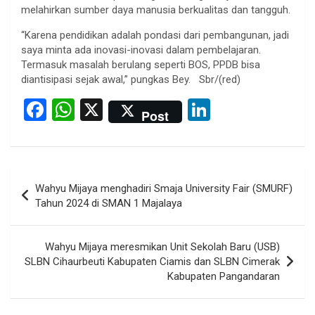
melahirkan sumber daya manusia berkualitas dan tangguh.
“Karena pendidikan adalah pondasi dari pembangunan, jadi
saya minta ada inovasi-inovasi dalam pembelajaran.
Termasuk masalah berulang seperti BOS, PPDB bisa
diantisipasi sejak awal,” pungkas Bey. Sbr/(red)
F
W
X
Li
Post
a
h
n
ce
at
ke
b
s
dI
Post
Wahyu Mijaya menghadiri Smaja University Fair (SMURF)
o
A
n
navigation
Tahun 2024 di SMAN 1 Majalaya
o
p
k
p
Wahyu Mijaya meresmikan Unit Sekolah Baru (USB)
SLBN Cihaurbeuti Kabupaten Ciamis dan SLBN Cimerak
Kabupaten Pangandaran