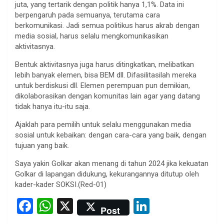
juta, yang tertarik dengan politik hanya 1,1%. Data ini
berpengaruh pada semuanya, terutama cara
berkomunikasi. Jadi semua politikus harus akrab dengan
media sosial, harus selalu mengkomunikasikan
aktivitasnya.
Bentuk aktivitasnya juga harus ditingkatkan, melibatkan
lebih banyak elemen, bisa BEM dll. Difasilitasilah mereka
untuk berdiskusi dll. Elemen perempuan pun demikian,
dikolaborasikan dengan komunitas lain agar yang datang
tidak hanya itu-itu saja.
Ajaklah para pemilih untuk selalu menggunakan media
sosial untuk kebaikan: dengan cara-cara yang baik, dengan
tujuan yang baik.
Saya yakin Golkar akan menang di tahun 2024 jika kekuatan
Golkar di lapangan didukung, kekurangannya ditutup oleh
kader-kader SOKSI.(Red-01)
F
W
X
Li
Post
a
h
n