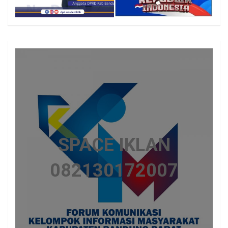
SPACE IKLAN
082130172007