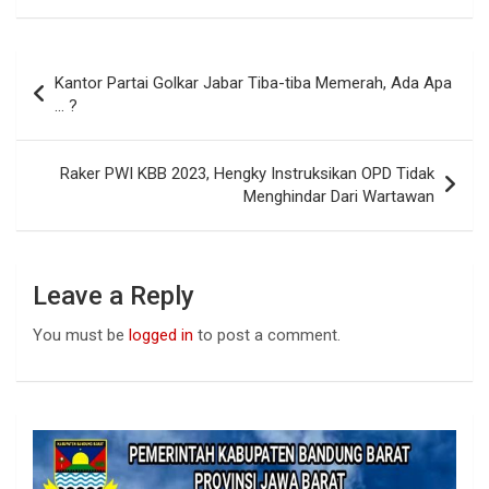
ce
at
ke
b
s
dI
Post
Kantor Partai Golkar Jabar Tiba-tiba Memerah, Ada Apa
o
A
n
navigation
… ?
o
p
k
p
Raker PWI KBB 2023, Hengky Instruksikan OPD Tidak
Menghindar Dari Wartawan
Leave a Reply
You must be
logged in
to post a comment.