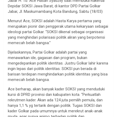
Jabar H. Tb. Ace Hasan Syadzily saat membuka Rakerda
Depidar SOKSI Jawa Barat, di kantor DPD Partai Golkar
Jabar, Jl. Maskumambang Kota Bandung, Sabtu (18/03)
Menurut Ace, SOKSI adalah Hasta Karya pertama yang
merupakan pionir dan penggerak utama kekaryaan sebagai
ideologi partai Golkar. “SOKSI dikenal sebagai organisasi
yang menghindari polarisasi politik aliran yang berpotensi
memecah belah bangsa.”
Dijelaskannya, Partai Golkar adalah partai yang
menawarkan ide, gagasan dan program, bukan
mengedepankan politik identitas. Justru Golkar lahir karena
ingin lepas dari politik identitas. SOKSI pun berada di
barisan terdepan menghindarkan politik identitas yang bisa
memecah belah bangsa.
Ace berharap, akan banyak kader SOKSI yang menduduki
kursi di DPRD provinsi dan kabupaten kota. “Perkuatlah
rekrutmen kader. Akan ada 124 juta pemilih pemula, dan
hanya 1,1 % yg tertarik dengan politik. Tugas SOKSI dan
kader Golkar pada umumnya untuk merekrut anak-anak
muda, agar punya animo terhadap politik dan