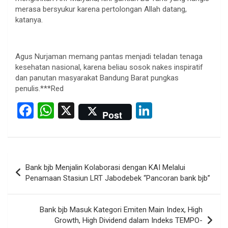
merasa bersyukur karena pertolongan Allah datang,
katanya.
Agus Nurjaman memang pantas menjadi teladan tenaga
kesehatan nasional, karena beliau sosok nakes inspiratif
dan panutan masyarakat Bandung Barat pungkas
penulis.***Red
F
W
X
Li
Post
a
h
n
ce
at
ke
b
s
dI
Post
Bank bjb Menjalin Kolaborasi dengan KAI Melalui
o
A
n
navigation
Penamaan Stasiun LRT Jabodebek “Pancoran bank bjb”
o
p
k
p
Bank bjb Masuk Kategori Emiten Main Index, High
Growth, High Dividend dalam Indeks TEMPO-