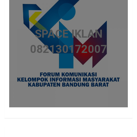
SPACE IKLAN
082130172007