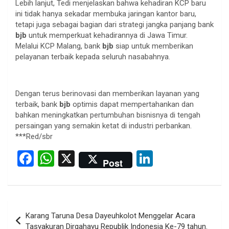
Lebih lanjut, Tedi menjelaskan bahwa kehadiran KCP baru
ini tidak hanya sekadar membuka jaringan kantor baru,
tetapi juga sebagai bagian dari strategi jangka panjang bank
bjb
untuk memperkuat kehadirannya di Jawa Timur.
Melalui KCP Malang, bank
bjb
siap untuk memberikan
pelayanan terbaik kepada seluruh nasabahnya.
Dengan terus berinovasi dan memberikan layanan yang
terbaik, bank
bjb
optimis dapat mempertahankan dan
bahkan meningkatkan pertumbuhan bisnisnya di tengah
persaingan yang semakin ketat di industri perbankan.
***Red/sbr
F
W
X
Li
Post
a
h
n
ce
at
ke
b
s
dI
Post
Karang Taruna Desa Dayeuhkolot Menggelar Acara
o
A
n
navigation
Tasyakuran Dirgahayu Republik Indonesia Ke-79 tahun.