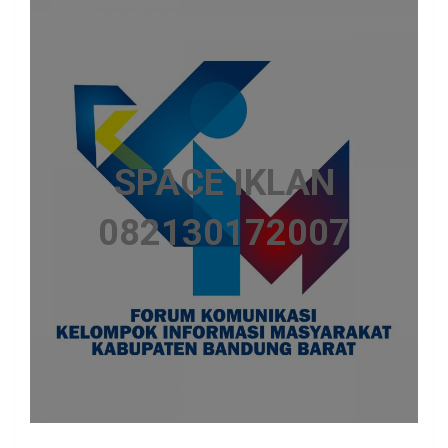
SPACE IKLAN
082130172007