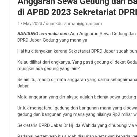
Anggaran Sewa Gedung dan Bang
di APBD 2023 Sekretariat DPR
17 May 2023
duankdurahman@gmail.com
BANDUNG sri-media.com
Ada Anggaran Sewa Gedung dan Ban
DPRD Jabar. Gedung yang mana ya
Hal itu ditanyakan karena Sekretariat DPRD Jabar sudah pun
Kalau dilihat dari angkanya. Yang pasti gedung di dekat Gedu
mungkin ada gedung yang lain?
Selain itu, masih di mata anggaran yang sama sebagaimana 
Jabar.
Mata anggaran yang dimaksud adalah belanja sewa gedung da
Untuk mengetahui gedung dan bangunan mana yang disewa Se
gedung dan bangunan yang mana yang nilainya Rp2 miliar 
Sekretaris DPRD Jabar Dr Hj Ida Wahida yang dihubungi via 
Padahal pertanyaan itu sudah diajukan wartawan kepada ya