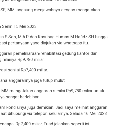
a SE, MM langsung menjawabnya dengan mengatakan
ya Senin 15 Mei 2023.
din S.Sos, M.A.P dan Kasubag Humas M Hafidz SH hingga
api pertanyaan yang diajukan via whatsapp itu.
ggaran pemeliharaan/rehabilitasi gedung kantor dan
nilainya Rp9,780 miliar.
asi senilai Rp7,400 miliar.
ksana anggarannya juga tutup mulut.
 MM mengatakan anggaran senilai Rp9,780 miliar untuk
ya sangat berlebihan.
am kondisinya juga demikian. Jadi saya melihat anggaran
saat dihubungi via telepon selularnya, Selasa 16 Mei 2023.
capai Rp7,400 miliar, Fuad jelaskan seperti ini.