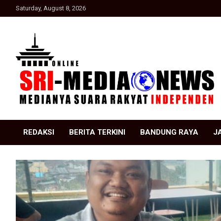
Skip
Saturday, August 8, 2026
to
content
Suara Rakyat Indonesia
SRI Media news
REDAKSI
BERITA TERKINI
BANDUNG RAYA
J