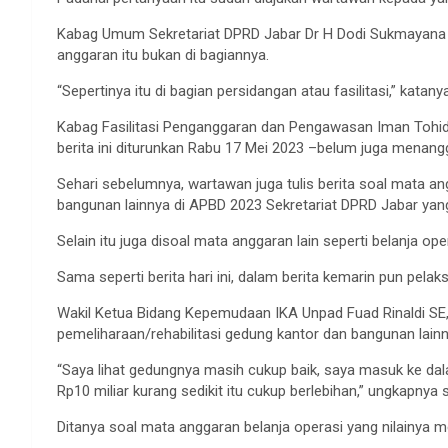
Kabag Umum Sekretariat DPRD Jabar Dr H Dodi Sukmayan
anggaran itu bukan di bagiannya.
“Sepertinya itu di bagian persidangan atau fasilitasi,” katan
Kabag Fasilitasi Penganggaran dan Pengawasan Iman Tohi
berita ini diturunkan Rabu 17 Mei 2023 –belum juga menangg
Sehari sebelumnya, wartawan juga tulis berita soal mata an
bangunan lainnya di APBD 2023 Sekretariat DPRD Jabar yang 
Selain itu juga disoal mata anggaran lain seperti belanja oper
Sama seperti berita hari ini, dalam berita kemarin pun pela
Wakil Ketua Bidang Kepemudaan IKA Unpad Fuad Rinaldi SE,
pemeliharaan/rehabilitasi gedung kantor dan bangunan lainn
“Saya lihat gedungnya masih cukup baik, saya masuk ke dal
Rp10 miliar kurang sedikit itu cukup berlebihan,” ungkapnya 
Ditanya soal mata anggaran belanja operasi yang nilainya men