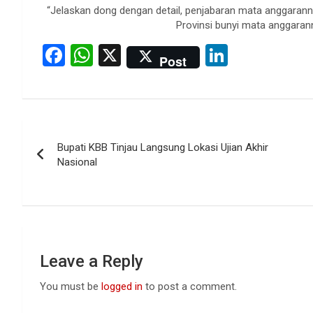
“Jelaskan dong dengan detail, penjabaran mata anggarann
Provinsi bunyi mata anggarann
F
W
X
Li
Post
a
h
n
ce
at
ke
b
s
dI
Post
o
A
n
Bupati KBB Tinjau Langsung Lokasi Ujian Akhir
navigation
o
p
Nasional
k
p
Leave a Reply
You must be
logged in
to post a comment.