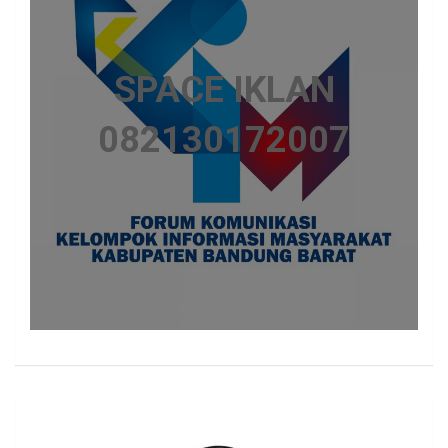
SPACE IKLAN
082130172007