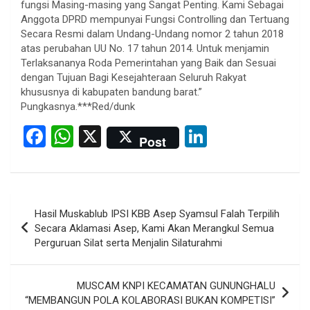
fungsi Masing-masing yang Sangat Penting. Kami Sebagai
Anggota DPRD mempunyai Fungsi Controlling dan Tertuang
Secara Resmi dalam Undang-Undang nomor 2 tahun 2018
atas perubahan UU No. 17 tahun 2014. Untuk menjamin
Terlaksananya Roda Pemerintahan yang Baik dan Sesuai
dengan Tujuan Bagi Kesejahteraan Seluruh Rakyat
khususnya di kabupaten bandung barat.”
Pungkasnya.***Red/dunk
F
W
X
Li
Post
a
h
n
ce
at
ke
b
s
dI
Post
Hasil Muskablub IPSI KBB Asep Syamsul Falah Terpilih
o
A
n
navigation
Secara Aklamasi Asep, Kami Akan Merangkul Semua
o
p
Perguruan Silat serta Menjalin Silaturahmi
k
p
MUSCAM KNPI KECAMATAN GUNUNGHALU
“MEMBANGUN POLA KOLABORASI BUKAN KOMPETISI”