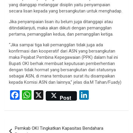
yang dianggap melanggar disiplin yaitu penyampaian
secara lisan kepada yang bersangkutan untuk menghadap.
Jika penyampaian lisan itu belum juga ditanggapi atau
ditindaklanjuti, maka akan diikuti dengan pemanggilan
pertama, pemanggilan kedua, dan pemanggilan ketiga.
“Jika sampai tiga kali pemanggilan tidak juga ada
konfirmasi dan kooperatif dari ASN yang bersangkutan
maka Pejabat Pembina Kepegawaian (PPK) dalam hal ini
Bupati OKI berhak membuat keputusan pemberhentian
dengan tidak hormat yang bersangkutan dari statusnya
sebagai ASN, di mana tembusan surat itu disampaikan
kepada Komisi ASN dan lainnya,” jelas dia.M Tahan/Fuady)
F
W
X
Li
Post
a
h
n
ce
at
ke
b
s
dI
Post
Pemkab OKI Tingkatkan Kapasitas Bendahara