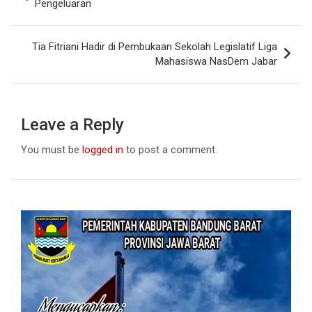
o
A
n
navigation
Pengeluaran
o
p
k
p
Tia Fitriani Hadir di Pembukaan Sekolah Legislatif Liga
Mahasiswa NasDem Jabar
Leave a Reply
You must be
logged in
to post a comment.