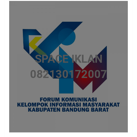
SPACE IKLAN
082130172007