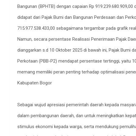
Bangunan (BPHTB) dengan capaian Rp 919.239.680.909,00 d
didapat dari Pajak Bumi dan Bangunan Perdesaan dan Perk
715.977.538.433,00 sebagaimana tergambar pada grafik realis
Namun, secara persentase Realisasi Penerimaan Pajak Dae
dianggarkan s.d 10 Oktober 2025 di bawah ini, Pajak Bumi
Perkotaan (PBB-P2) mendapat persentase tertinggi, yaitu 10
memang memiliki peran penting terhadap optimalisasi pene
Kabupaten Bogor
Sebagai wujud apresiasi pemerintah daerah kepada masyarak
dalam pembangunan daerah, dan untuk meningkatkan kepat
stimulus ekonomi kepada warga, serta mendukung pemuli