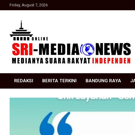
Skip
Friday, August 7, 2026
to
content
Suara Rakyat Indonesia
SRI Media news
REDAKSI
BERITA TERKINI
BANDUNG RAYA
J