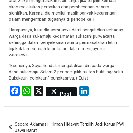
urut 2. Ayi mengutarakan lebih lanjut jika terpilih kembali
akan melakukan perbaikan dan pembenahan secara
signifikan. Karena, dia menilai masih banyak kekurangan
dalam mengemban tugasnya di periode ke 1.
Harapannya, kata dia semuanya demi pengabdian terhadap
warga desa sukamaju kecamatan sukatani purwakarta,
sehingga dalam penyelesaian suatu permasalahan lebih
bijak dalam sebuah keputusan dalam mengayomi
warganya.
“Esensinya, Saya hendak mengabdikan diri pada warga
desa sukamaju. Salam 2 periode, pilih nu tos bukti ngabakti.
Bukakeun, colokeun,” pungkasnya. ( Euis)
F
W
X
Li
Post
a
h
n
ce
at
ke
b
s
dI
Post
Secara Aklamasi, Hilman Hidayat Terpilih Jadi Ketua PWI
o
A
n
navigation
Jawa Barat