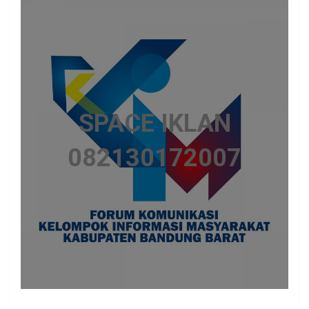
SPACE IKLAN
082130172007