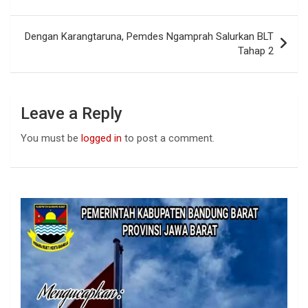
o
p
k
p
Dengan Karangtaruna, Pemdes Ngamprah Salurkan BLT
Tahap 2
Leave a Reply
You must be
logged in
to post a comment.