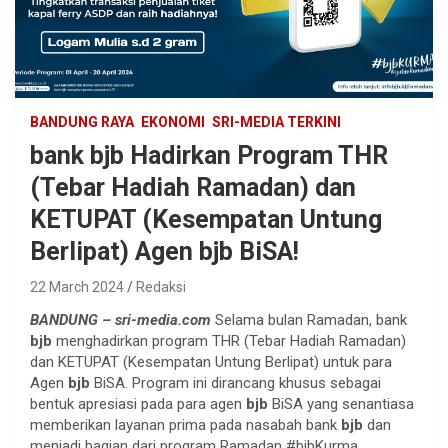
BANDUNG RAYA
EKONOMI
SRI-MEDIA TERKINI
bank bjb Hadirkan Program THR
(Tebar Hadiah Ramadan) dan
KETUPAT (Kesempatan Untung
Berlipat) Agen bjb BiSA!
22 March 2024
Redaksi
BANDUNG – sri-media.com
Selama bulan Ramadan, bank
bjb
menghadirkan program THR (Tebar Hadiah Ramadan)
dan KETUPAT (Kesempatan Untung Berlipat) untuk para
Agen
bjb
BiSA. Program ini dirancang khusus sebagai
bentuk apresiasi pada para agen
bjb
BiSA yang senantiasa
memberikan layanan prima pada nasabah bank
bjb
dan
menjadi bagian dari program Ramadan #bjbKurma.