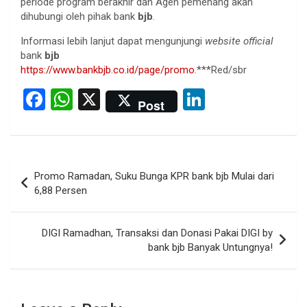
periode program berakhir dan Agen pemenang akan
dihubungi oleh pihak bank
bjb
.
Informasi lebih lanjut dapat mengunjungi
website official
bank
bjb
https://www.bankbjb.co.id/page/promo
.***Red/sbr
F
W
X
Li
Post
a
h
n
ce
at
ke
b
s
dI
Post
Promo Ramadan, Suku Bunga KPR bank bjb Mulai dari
o
A
n
navigation
6,88 Persen
o
p
k
p
DIGI Ramadhan, Transaksi dan Donasi Pakai DIGI by
bank bjb Banyak Untungnya!