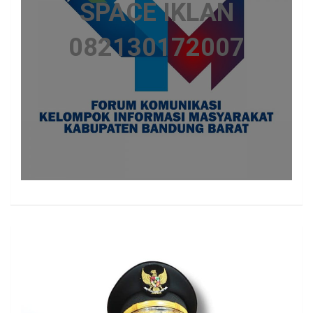
SPACE IKLAN
082130172007