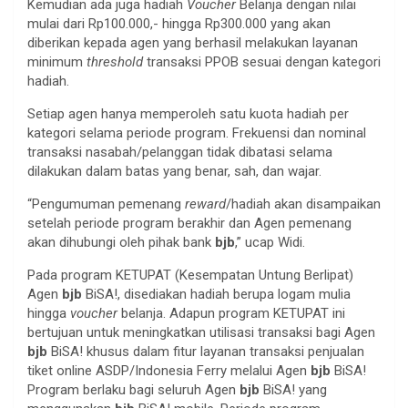
Kemudian ada juga hadiah
Voucher
Belanja dengan nilai
mulai dari Rp100.000,- hingga Rp300.000 yang akan
diberikan kepada agen yang berhasil melakukan layanan
minimum
threshold
transaksi PPOB sesuai dengan kategori
hadiah.
Setiap agen hanya memperoleh satu kuota hadiah per
kategori selama periode program. Frekuensi dan nominal
transaksi nasabah/pelanggan tidak dibatasi selama
dilakukan dalam batas yang benar, sah, dan wajar.
“Pengumuman pemenang
reward
/hadiah akan disampaikan
setelah periode program berakhir dan Agen pemenang
akan dihubungi oleh pihak bank
bjb
,” ucap Widi.
Pada program KETUPAT (Kesempatan Untung Berlipat)
Agen
bjb
BiSA!, disediakan hadiah berupa logam mulia
hingga
voucher
belanja. Adapun program KETUPAT ini
bertujuan untuk meningkatkan utilisasi transaksi bagi Agen
bjb
BiSA! khusus dalam fitur layanan transaksi penjualan
tiket online ASDP/Indonesia Ferry melalui Agen
bjb
BiSA!
Program berlaku bagi seluruh Agen
bjb
BiSA! yang