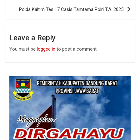
k
p
Polda Kaltim Tes 17 Casis Tamtama Polri T.A. 2025.
Leave a Reply
You must be
logged in
to post a comment.