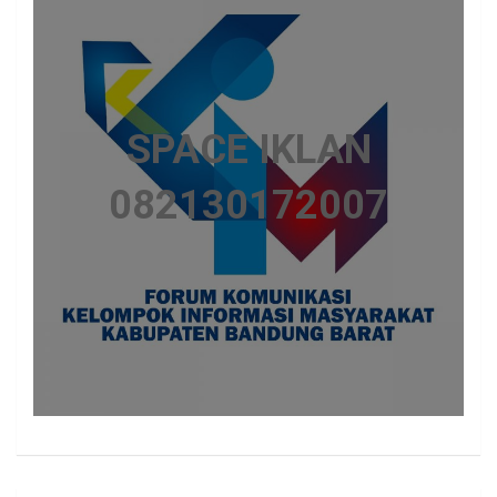
SPACE IKLAN
082130172007