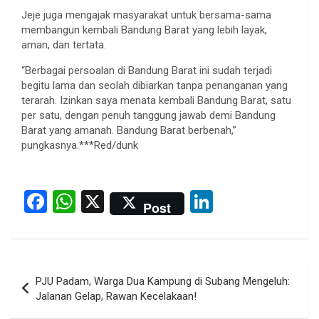
Jeje juga mengajak masyarakat untuk bersama-sama
membangun kembali Bandung Barat yang lebih layak,
aman, dan tertata.
“Berbagai persoalan di Bandung Barat ini sudah terjadi
begitu lama dan seolah dibiarkan tanpa penanganan yang
terarah. Izinkan saya menata kembali Bandung Barat, satu
per satu, dengan penuh tanggung jawab demi Bandung
Barat yang amanah. Bandung Barat berbenah,”
pungkasnya.***Red/dunk
F
W
X
Li
Post
a
h
n
ce
at
ke
b
s
dI
Post
PJU Padam, Warga Dua Kampung di Subang Mengeluh:
o
A
n
navigation
Jalanan Gelap, Rawan Kecelakaan!
o
p