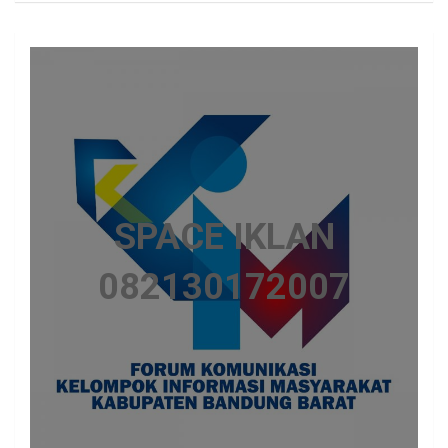
SPACE IKLAN
082130172007