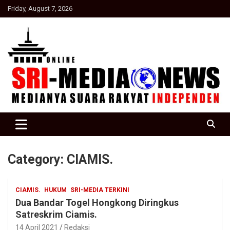
Skip
Friday, August 7, 2026
to
content
Suara Rakyat Indonesia
SRI Media news
Category:
CIAMIS.
CIAMIS.
HUKUM
SRI-MEDIA TERKINI
Dua Bandar Togel Hongkong Diringkus
Satreskrim Ciamis.
14 April 2021
Redaksi