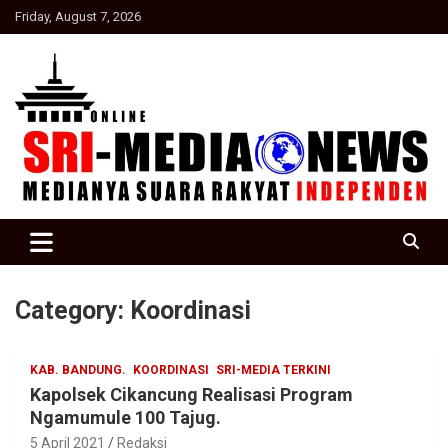
Skip
Friday, August 7, 2026
to
content
Suara Rakyat Indonesia
SRI Media news
Category:
Koordinasi
KAB. BANDUNG.
KOORDINASI
SRI-MEDIA TERKINI
Kapolsek Cikancung Realisasi Program
Ngamumule 100 Tajug.
5 April 2021
Redaksi