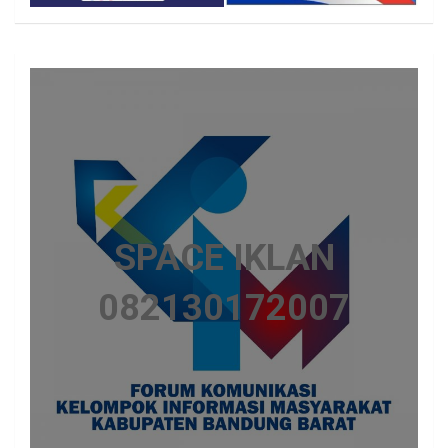
SPACE IKLAN
082130172007