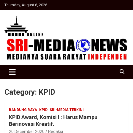
Skip
Thursday, August 6, 2026
to
content
Suara Rakyat Indonesia
SRI Media news
Category:
KPID
BANDUNG RAYA
KPID
SRI-MEDIA TERKINI
KPID Award, Komisi I : Harus Mampu
Berinovasi Kreatif.
20 December 2020
Redaksi