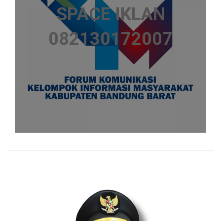
SPACE IKLAN
082130172007