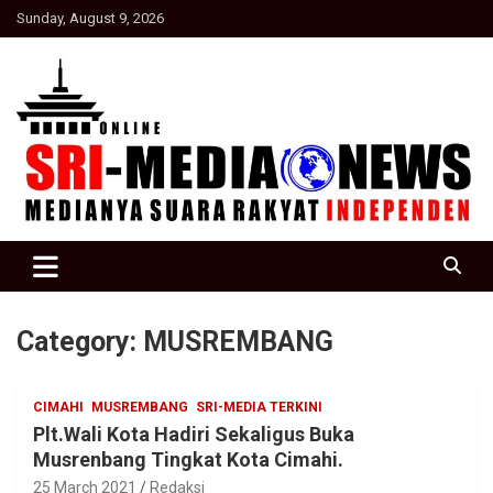
Skip
Sunday, August 9, 2026
to
content
Suara Rakyat Indonesia
SRI Media news
Category:
MUSREMBANG
CIMAHI
MUSREMBANG
SRI-MEDIA TERKINI
Plt.Wali Kota Hadiri Sekaligus Buka
Musrenbang Tingkat Kota Cimahi.
25 March 2021
Redaksi