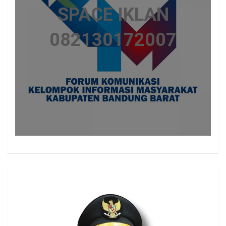
SPACE IKLAN
082130172007