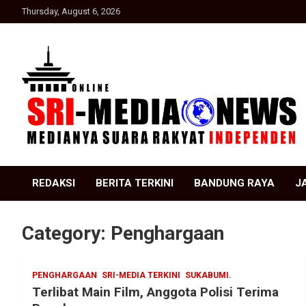
Skip
Thursday, August 6, 2026
to
content
Suara Rakyat Indonesia
SRI Media news
REDAKSI
BERITA TERKINI
BANDUNG RAYA
J
Category:
Penghargaan
PENGHARGAAN
SRI-MEDIA TERKINI
SUKABUMI.
Terlibat Main Film, Anggota Polisi Terima