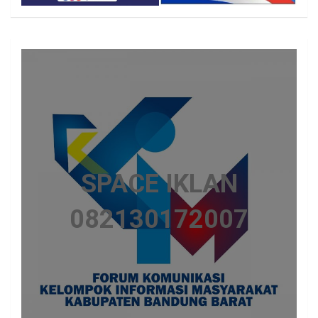
SPACE IKLAN
082130172007