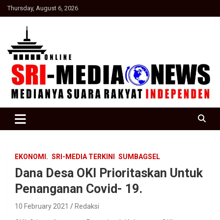
Skip
Thursday, August 6, 2026
to
content
Suara Rakyat Indonesia
SRI Media news
EKONOMI.
SRI-MEDIA TERKINI
SUMBAGSEL
Dana Desa OKI Prioritaskan Untuk
Penanganan Covid- 19.
10 February 2021
Redaksi