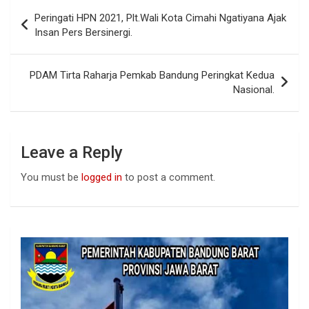
b
s
dI
Post
Peringati HPN 2021, Plt.Wali Kota Cimahi Ngatiyana Ajak
o
A
n
navigation
Insan Pers Bersinergi.
o
p
k
p
PDAM Tirta Raharja Pemkab Bandung Peringkat Kedua
Nasional.
Leave a Reply
You must be
logged in
to post a comment.