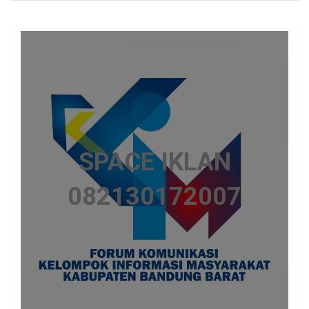
SPACE IKLAN
082130172007