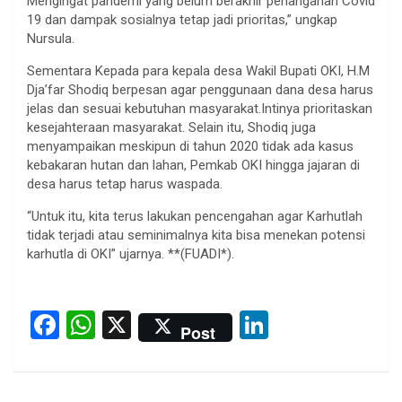
Mengingat pandemi yang belum berakhir penanganan Covid
19 dan dampak sosialnya tetap jadi prioritas,” ungkap
Nursula.
Sementara Kepada para kepala desa Wakil Bupati OKI, H.M
Dja’far Shodiq berpesan agar penggunaan dana desa harus
jelas dan sesuai kebutuhan masyarakat.Intinya prioritaskan
kesejahteraan masyarakat. Selain itu, Shodiq juga
menyampaikan meskipun di tahun 2020 tidak ada kasus
kebakaran hutan dan lahan, Pemkab OKI hingga jajaran di
desa harus tetap harus waspada.
“Untuk itu, kita terus lakukan pencengahan agar Karhutlah
tidak terjadi atau seminimalnya kita bisa menekan potensi
karhutla di OKI” ujarnya. **(FUADI*).
F
W
X
Li
Post
a
h
n
ce
at
ke