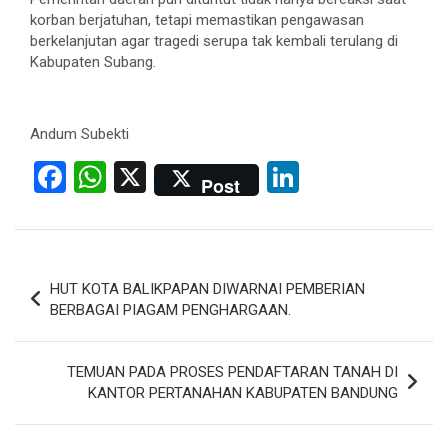
korban berjatuhan, tetapi memastikan pengawasan
berkelanjutan agar tragedi serupa tak kembali terulang di
Kabupaten Subang.
Andum Subekti
F
W
X
Li
Post
a
h
n
ce
at
ke
b
s
dI
Post
HUT KOTA BALIKPAPAN DIWARNAI PEMBERIAN
o
A
n
navigation
BERBAGAI PIAGAM PENGHARGAAN.
o
p
k
p
TEMUAN PADA PROSES PENDAFTARAN TANAH DI
KANTOR PERTANAHAN KABUPATEN BANDUNG