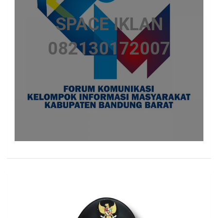
SPACE IKLAN
082130172007