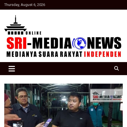
Skip
Thursday, August 6, 2026
to
content
Suara Rakyat Indonesia
SRI Media news