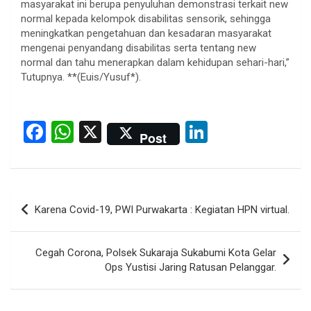
masyarakat ini berupa penyuluhan demonstrasi terkait new
normal kepada kelompok disabilitas sensorik, sehingga
meningkatkan pengetahuan dan kesadaran masyarakat
mengenai penyandang disabilitas serta tentang new
normal dan tahu menerapkan dalam kehidupan sehari-hari,”
Tutupnya. **(Euis/Yusuf*).
F
W
X
Li
Post
a
h
n
ce
at
ke
b
s
dI
Post
Karena Covid-19, PWI Purwakarta : Kegiatan HPN virtual.
o
A
n
navigation
o
p
Cegah Corona, Polsek Sukaraja Sukabumi Kota Gelar
k
p
Ops Yustisi Jaring Ratusan Pelanggar.