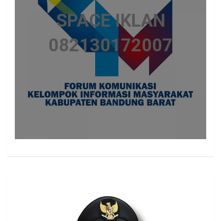
SPACE IKLAN
082130172007