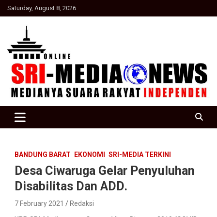
Skip
Saturday, August 8, 2026
to
content
Suara Rakyat Indonesia
SRI Media news
BANDUNG BARAT
EKONOMI
SRI-MEDIA TERKINI
Desa Ciwaruga Gelar Penyuluhan
Disabilitas Dan ADD.
7 February 2021
Redaksi