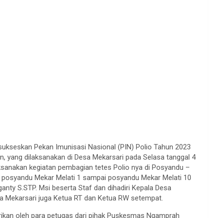
ukseskan Pekan Imunisasi Nasional (PIN) Polio Tahun 2023
un, yang dilaksanakan di Desa Mekarsari pada Selasa tanggal 4
ksanakan kegiatan pembagian tetes Polio nya di Posyandu –
ri posyandu Mekar Melati 1 sampai posyandu Mekar Melati 10
anty S.STP. Msi beserta Staf dan dihadiri Kepala Desa
sa Mekarsari juga Ketua RT dan Ketua RW setempat.
erikan oleh para petugas dari pihak Puskesmas Ngamprah