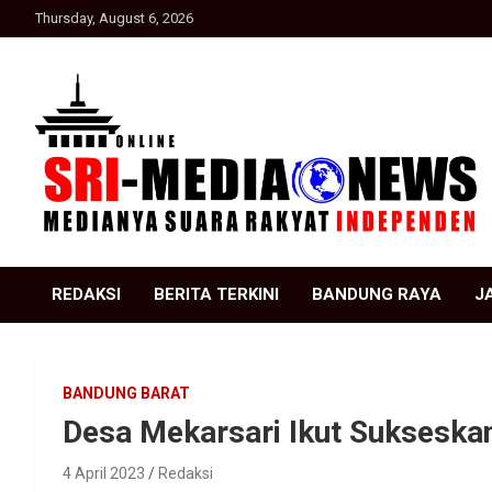
Skip
Thursday, August 6, 2026
to
content
Suara Rakyat Indonesia
SRI Media news
REDAKSI
BERITA TERKINI
BANDUNG RAYA
J
BANDUNG BARAT
Desa Mekarsari Ikut Sukseska
4 April 2023
Redaksi