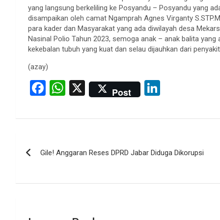
yang langsung berkeliling ke Posyandu – Posyandu yang ada
disampaikan oleh camat Ngamprah Agnes Virganty S.STP.Ms
para kader dan Masyarakat yang ada diwilayah desa Mekars
Nasinal Polio Tahun 2023, semoga anak – anak balita yang 
kekebalan tubuh yang kuat dan selau dijauhkan dari penyakit,
(azay)
F
W
X
Li
Post
a
h
n
ce
at
ke
b
s
dI
Post
o
A
n
Gile! Anggaran Reses DPRD Jabar Diduga Dikorupsi
navigation
o
p
k
p