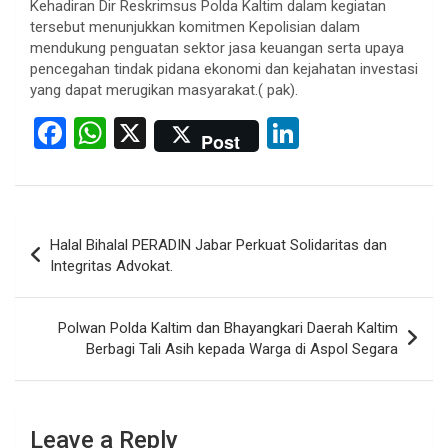
Kehadiran Dir Reskrimsus Polda Kaltim dalam kegiatan
tersebut menunjukkan komitmen Kepolisian dalam
mendukung penguatan sektor jasa keuangan serta upaya
pencegahan tindak pidana ekonomi dan kejahatan investasi
yang dapat merugikan masyarakat.( pak).
F
W
X
Li
Post
a
h
n
ce
at
ke
b
s
dI
Post
Halal Bihalal PERADIN Jabar Perkuat Solidaritas dan
o
A
n
navigation
Integritas Advokat.
o
p
k
p
Polwan Polda Kaltim dan Bhayangkari Daerah Kaltim
Berbagi Tali Asih kepada Warga di Aspol Segara
Leave a Reply