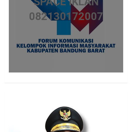
SPACE IKLAN
082130172007