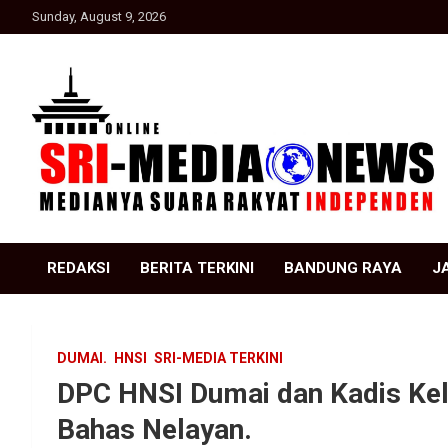
Skip
Sunday, August 9, 2026
to
content
Suara Rakyat Indonesia
SRI Media news
REDAKSI
BERITA TERKINI
BANDUNG RAYA
J
DUMAI.
HNSI
SRI-MEDIA TERKINI
DPC HNSI Dumai dan Kadis Kel
Bahas Nelayan.