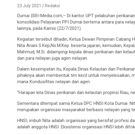
23 July 2021
Redaksi
Dumai |SRI-Media.com,– Di kantor UPT pelabuhan perikana
konsolidasi Pelayanan PPI Dumai bertema antara para nelay
lainnya, pada Kamis (22/7/2021).
Kegiatan tersebut dihadiri, Ketua Dewan Pimpinan Cabang 
Nita Ariani S.Kep,Ns.M.Kep. beserta jajaran, kemudian, Kepal
Mahmud, M.Si. didampingi kepala dinas perikanan dan kelauta
dan para nelayan juga agen nelayan.
Dalam kesempatan itu, Kepala Dinas Kelautan dan Perikanan
pihaknya akan membentuk tim kecil untuk menyelesaikan, 
mana Kondusifitas nelayan dan agen.
“Harapan kita Dinas perikanan dan kelautan propinsi Riau, n
Sementara ditempat sama Ketua DPC HNSI Kota Dumai. Ni
merupakan organisasi masyarakat berbasis nelayan yang te
HNSI, imbuh Nita adalah organisasi yang bersifat profesi
adalah anggota HNSI. Eksistensi organisasi HNSI lebih di