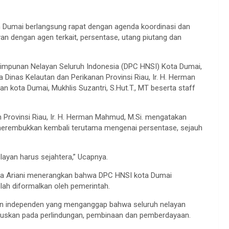
n Dumai berlangsung rapat dengan agenda koordinasi dan
an dengan agen terkait, persentase, utang piutang dan
Himpunan Nelayan Seluruh Indonesia (DPC HNSI) Kota Dumai,
a Dinas Kelautan dan Perikanan Provinsi Riau, Ir. H. Herman
n kota Dumai, Mukhlis Suzantri, S.Hut.T., MT beserta staff
 Provinsi Riau, Ir. H. Herman Mahmud, M.Si. mengatakan
merembukkan kembali terutama mengenai persentase, sejauh
elayan harus sejahtera,” Ucapnya.
ta Ariani menerangkan bahwa DPC HNSI kota Dumai
lah diformalkan oleh pemerintah.
 dan independen yang menganggap bahwa seluruh nelayan
fokuskan pada perlindungan, pembinaan dan pemberdayaan.