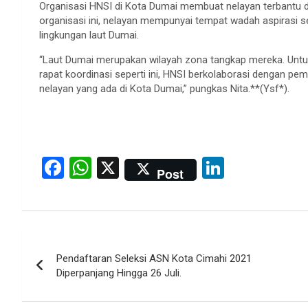
Organisasi HNSI di Kota Dumai membuat nelayan terbantu d
organisasi ini, nelayan mempunyai tempat wadah aspirasi 
lingkungan laut Dumai.
“Laut Dumai merupakan wilayah zona tangkap mereka. Untu
rapat koordinasi seperti ini, HNSI berkolaborasi dengan p
nelayan yang ada di Kota Dumai,” pungkas Nita.**(Ysf*).
F
W
X
Li
Post
a
h
n
ce
at
ke
b
s
dI
Post
o
A
n
Pendaftaran Seleksi ASN Kota Cimahi 2021
navigation
o
p
Diperpanjang Hingga 26 Juli.
k
p