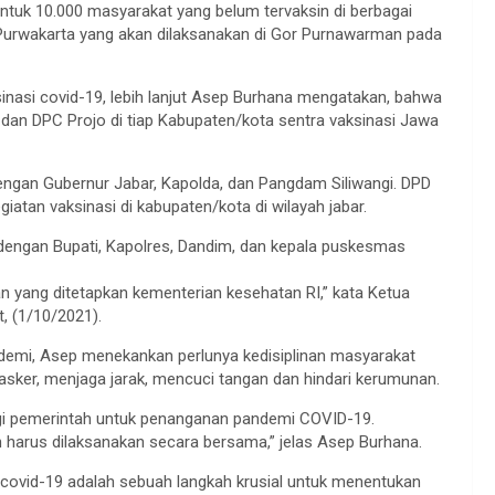
 untuk 10.000 masyarakat yang belum tervaksin di berbagai
i Purwakarta yang akan dilaksanakan di Gor Purnawarman pada
inasi covid-19, lebih lanjut Asep Burhana mengatakan, bahwa
 dan DPC Projo di tiap Kabupaten/kota sentra vaksinasi Jawa
 dengan Gubernur Jabar, Kapolda, dan Pangdam Siliwangi. DPD
iatan vaksinasi di kabupaten/kota di wilayah jabar.
 dengan Bupati, Kapolres, Dandim, dan kepala puskesmas
n yang ditetapkan kementerian kesehatan RI,” kata Ketua
, (1/10/2021).
ndemi, Asep menekankan perlunya kedisiplinan masyarakat
sker, menjaga jarak, mencuci tangan dan hindari kerumunan.
tegi pemerintah untuk penanganan pandemi COVID-19.
n harus dilaksanakan secara bersama,” jelas Asep Burhana.
covid-19 adalah sebuah langkah krusial untuk menentukan