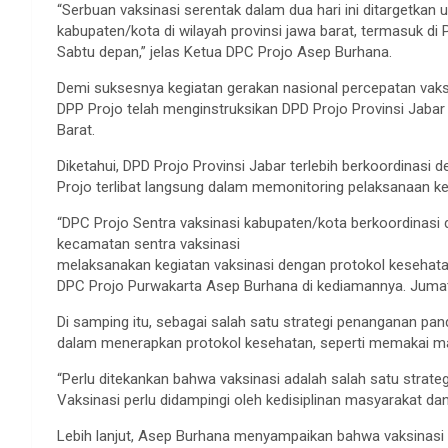
“Serbuan vaksinasi serentak dalam dua hari ini ditargetkan
kabupaten/kota di wilayah provinsi jawa barat, termasuk d
Sabtu depan,” jelas Ketua DPC Projo Asep Burhana.
Demi suksesnya kegiatan gerakan nasional percepatan vaks
DPP Projo telah menginstruksikan DPD Projo Provinsi Jabar
Barat.
Diketahui, DPD Projo Provinsi Jabar terlebih berkoordinasi
Projo terlibat langsung dalam memonitoring pelaksanaan keg
“DPC Projo Sentra vaksinasi kabupaten/kota berkoordinasi
kecamatan sentra vaksinasi
melaksanakan kegiatan vaksinasi dengan protokol kesehata
DPC Projo Purwakarta Asep Burhana di kediamannya. Jumat
Di samping itu, sebagai salah satu strategi penanganan pa
dalam menerapkan protokol kesehatan, seperti memakai ma
“Perlu ditekankan bahwa vaksinasi adalah salah satu stra
Vaksinasi perlu didampingi oleh kedisiplinan masyarakat da
Lebih lanjut, Asep Burhana menyampaikan bahwa vaksinasi 