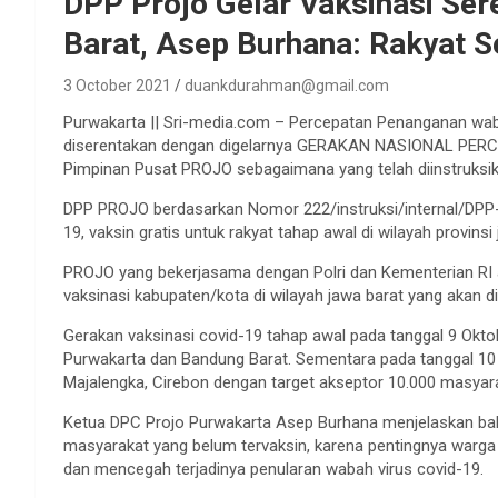
DPP Projo Gelar Vaksinasi Se
Barat, Asep Burhana: Rakyat 
3 October 2021
duankdurahman@gmail.com
Purwakarta || Sri-media.com – Percepatan Penanganan wab
diserentakan dengan digelarnya GERAKAN NASIONAL PERCE
Pimpinan Pusat PROJO sebagaimana yang telah diinstruksi
DPP PROJO berdasarkan Nomor 222/instruksi/internal/DPP-
19, vaksin gratis untuk rakyat tahap awal di wilayah provinsi
PROJO yang bekerjasama dengan Polri dan Kementerian RI a
vaksinasi kabupaten/kota di wilayah jawa barat yang akan 
Gerakan vaksinasi covid-19 tahap awal pada tanggal 9 Okt
Purwakarta dan Bandung Barat. Sementara pada tanggal 10
Majalengka, Cirebon dengan target akseptor 10.000 masyara
Ketua DPC Projo Purwakarta Asep Burhana menjelaskan bah
masyarakat yang belum tervaksin, karena pentingnya warg
dan mencegah terjadinya penularan wabah virus covid-19.