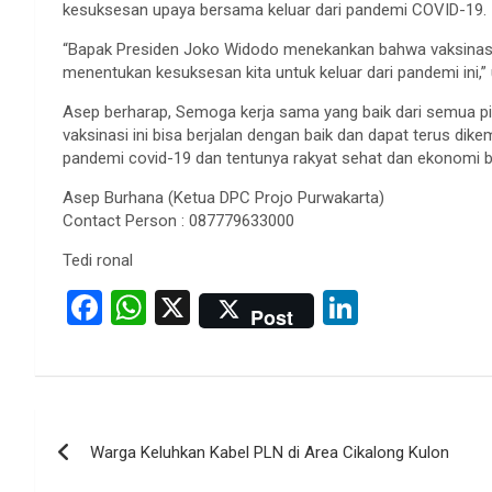
kesuksesan upaya bersama keluar dari pandemi COVID-19.
“Bapak Presiden Joko Widodo menekankan bahwa vaksinasi c
menentukan kesuksesan kita untuk keluar dari pandemi ini,”
Asep berharap, Semoga kerja sama yang baik dari semua p
vaksinasi ini bisa berjalan dengan baik dan dapat terus di
pandemi covid-19 dan tentunya rakyat sehat dan ekonomi bi
Asep Burhana (Ketua DPC Projo Purwakarta)
Contact Person : 087779633000
Tedi ronal
F
W
X
Li
Post
a
h
n
ce
at
ke
b
s
dI
Post
o
A
n
Warga Keluhkan Kabel PLN di Area Cikalong Kulon
navigation
o
p