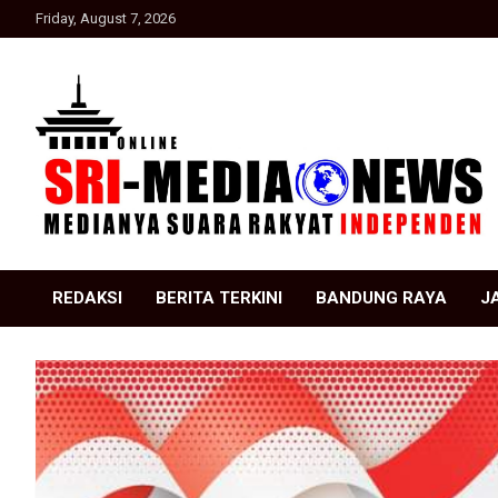
Skip
Friday, August 7, 2026
to
content
Suara Rakyat Indonesia
SRI Media news
REDAKSI
BERITA TERKINI
BANDUNG RAYA
J