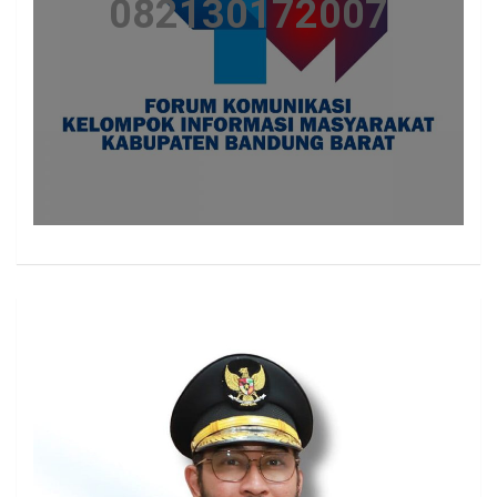
082130172007