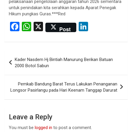
pelaksanaan pengelolaan anggaran tahun 2026 sementara
untuk penindakan kita serahkan kepada Aparat Penegak
Hikum pungkas Guras.***Red
F
W
X
Li
Post
a
h
n
ce
at
ke
b
s
dI
Post
Kader Nasdem Hj Bintiah Manurung Berikan Batuan
o
A
n
navigation
2000 Botol Sabun
o
p
k
p
Pemkab Bandung Barat Terus Lakukan Penanganan
Longsor Pasirlangu pada Hari Keenam Tanggap Darurat
Leave a Reply
You must be
logged in
to post a comment.