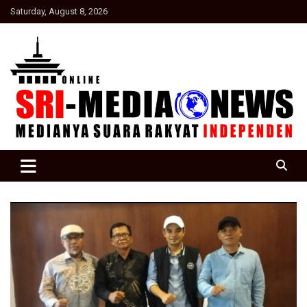
Skip
Saturday, August 8, 2026
to
content
Suara Rakyat Indonesia
SRI Media news