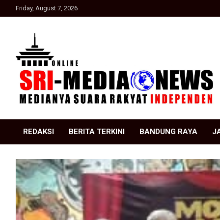
Skip
Friday, August 7, 2026
to
content
Suara Rakyat Indonesia
SRI Media news
REDAKSI
BERITA TERKINI
BANDUNG RAYA
J