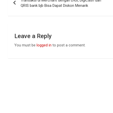
Transaksi di Merchant dengan DIGI, DigiCash dan
navigation
o
p
QRIS bank bjb Bisa Dapat Diskon Menarik
k
p
Leave a Reply
You must be
logged in
to post a comment.