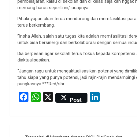
pembelajaran, kalau di sekolah dan di kelas saja kan nggak 
memang harus seperti ini,” ucapnya.
Pihaknyapun akan terus mendorong dan memfasilitasi para s
terus berkembang.
”Insha Allah, salah satu tugas kita adalah memfasilitasi den
untuk bisa bersinergi dan berkolaborasi dengan semua indust
Dia berpesan agar sekolah terus fokus kepada kompetensi
diaktualisasikan.
“Jangan ragu untuk mengaktualisasikan potensi yang dimiliki
tahu siapa yang punya potensi, jadi rajin-rajin mendampi
pungkasnya.***Red/sbr
F
W
X
Li
Post
a
h
n
ce
at
ke
b
s
dI
Post
o
A
n