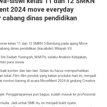
iswa-siswi kelas 11 dan 12 SMKN
ent 2024 move everyday
r cabang dinas pendidikan
a-siswi kelas 11 dan 12 SMKN 5 Bandung pada ajang Move
bang dinas pendidikan (kacabdin) Wilayah VII.
Siti Sadiah Yuningsih, M.M.Pd, selaku Analisis Kebijakan,
itas para siswa.
baik konten dan lain-lain. Selain itu harus memperhatikan
 lokal. Film-film pendek yang kalian produksi hari ini, menjadi
usai nonton bareng di acara MoveMent 2024 di gedung Creative
 apik. Penggarapannya pun bagus, sudah masuk ke profesional.
muda. Jadi untuk SMK itu, ini menjadi bukti nyata