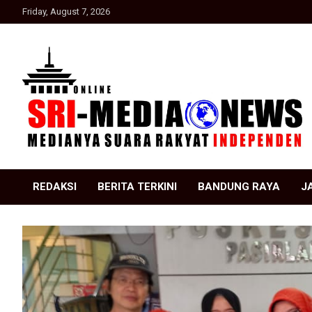
Skip
Friday, August 7, 2026
to
content
Suara Rakyat Indonesia
SRI Media news
REDAKSI
BERITA TERKINI
BANDUNG RAYA
J