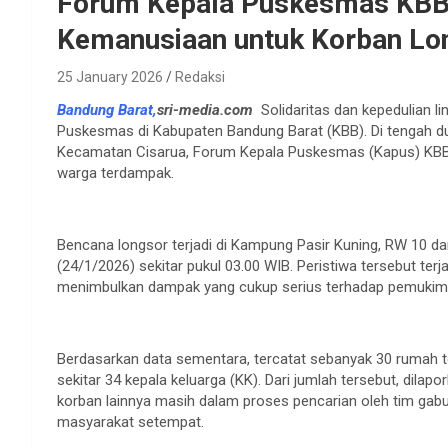
Forum Kepala Puskesmas KBB 
Kemanusiaan untuk Korban Lo
25 January 2026
Redaksi
Bandung Barat,
sri-media.com
Solidaritas dan kepedulian lin
Puskesmas di Kabupaten Bandung Barat (KBB). Di tengah 
Kecamatan Cisarua, Forum Kepala Puskesmas (Kapus) KBB
warga terdampak.
Bencana longsor terjadi di Kampung Pasir Kuning, RW 10 da
(24/1/2026) sekitar pukul 03.00 WIB. Peristiwa tersebut ter
menimbulkan dampak yang cukup serius terhadap pemukim
Berdasarkan data sementara, tercatat sebanyak 30 rumah 
sekitar 34 kepala keluarga (KK). Dari jumlah tersebut, dila
korban lainnya masih dalam proses pencarian oleh tim gabung
masyarakat setempat.