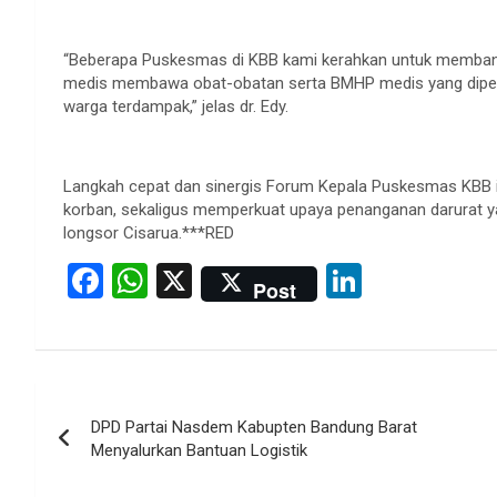
“Beberapa Puskesmas di KBB kami kerahkan untuk membantu
medis membawa obat-obatan serta BMHP medis yang diper
warga terdampak,” jelas dr. Edy.
Langkah cepat dan sinergis Forum Kepala Puskesmas KBB 
korban, sekaligus memperkuat upaya penanganan darurat yan
longsor Cisarua.***RED
F
W
X
Li
Post
a
h
n
ce
at
ke
b
s
dI
Post
o
A
n
DPD Partai Nasdem Kabupten Bandung Barat
navigation
o
p
Menyalurkan Bantuan Logistik
k
p