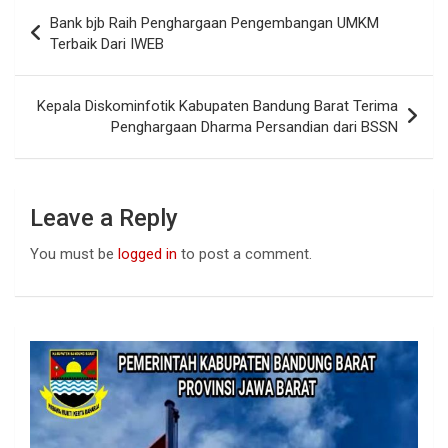
b
s
dI
Post
Bank bjb Raih Penghargaan Pengembangan UMKM
o
A
n
navigation
Terbaik Dari IWEB
o
p
k
p
Kepala Diskominfotik Kabupaten Bandung Barat Terima
Penghargaan Dharma Persandian dari BSSN
Leave a Reply
You must be
logged in
to post a comment.