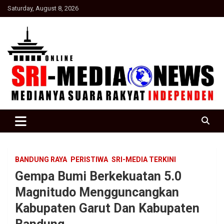
Skip
Saturday, August 8, 2026
to
content
Suara Rakyat Indonesia
SRI Media news
BANDUNG RAYA
PERISTIWA
SRI-MEDIA TERKINI
Gempa Bumi Berkekuatan 5.0
Magnitudo Mengguncangkan
Kabupaten Garut Dan Kabupaten