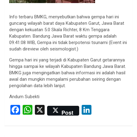
Info terbaru BMKG, menyebutkan bahwa gempa hari ini
guncang wilayah barat daya Kabupaten Garut, Jawa Barat
dengan kekuatan 5.0 Skala Richter, 8 Km Tenggara
Kabupaten. Bandung Jawa Barat waktu gempa adalah
09:41:08 WIB, Gempa ini tidak berpotensi tsunami (Event ini
sudah direview oleh seismologist.)
Gempa hari ini yang terjadi di Kabupaten Garut getarannya
hingga sampai ke wilayah Kabupaten Bandung Jawa Barat.
BMKG juga mengingatkan bahwa informasi ini adalah hasil
awal dan mungkin mengalami perubahan seiring dengan
pengolahan data lebih lanjut.
Andum Subekti
F
W
X
Li
Post
a
h
n
ce
at
ke