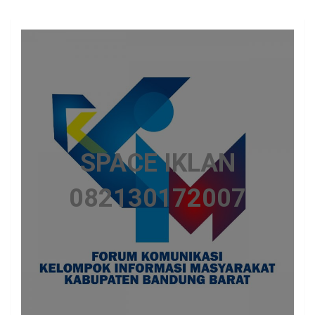
SPACE IKLAN
082130172007