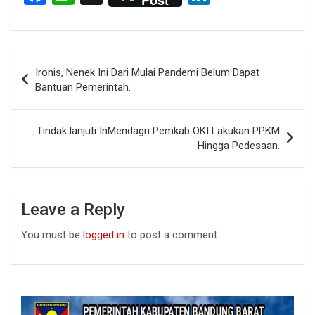
a
h
n
ce
at
ke
b
s
dI
Post
Ironis, Nenek Ini Dari Mulai Pandemi Belum Dapat
o
A
n
navigation
Bantuan Pemerintah.
o
p
k
p
Tindak lanjuti InMendagri Pemkab OKI Lakukan PPKM
Hingga Pedesaan.
Leave a Reply
You must be
logged in
to post a comment.