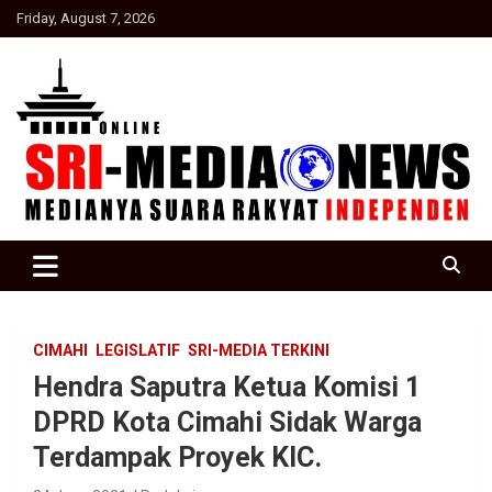
Skip
Friday, August 7, 2026
to
content
Suara Rakyat Indonesia
SRI Media news
CIMAHI
LEGISLATIF
SRI-MEDIA TERKINI
Hendra Saputra Ketua Komisi 1
DPRD Kota Cimahi Sidak Warga
Terdampak Proyek KIC.