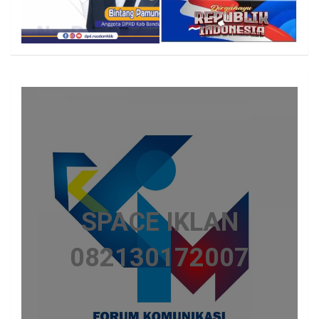
SPACE IKLAN
082130172007