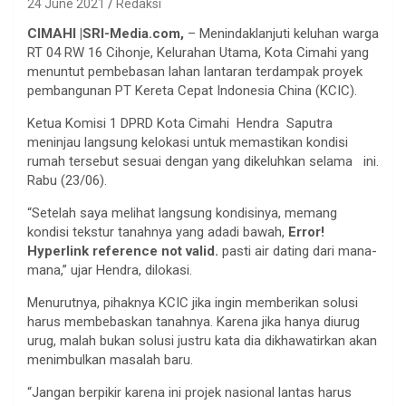
24 June 2021
Redaksi
CIMAHI
|
SRI-Media.com
,
– Menindaklanjuti keluhan warga
RT 04 RW 16 Cihonje, Kelurahan Utama, Kota Cimahi yang
menuntut pembebasan lahan lantaran terdampak proyek
pembangunan PT Kereta Cepat Indonesia China (KCIC).
Ketua Komisi 1 DPRD Kota Cimahi Hendra Saputra
meninjau langsung kelokasi untuk memastikan kondisi
rumah tersebut sesuai dengan yang dikeluhkan selama ini.
Rabu (23/06).
“Setelah saya melihat langsung kondisinya, memang
kondisi tekstur tanahnya yang adadi bawah,
Error!
Hyperlink reference not valid.
pasti air dating dari mana-
mana,” ujar Hendra, dilokasi.
Menurutnya, pihaknya KCIC jika ingin memberikan solusi
harus membebaskan tanahnya. Karena jika hanya diurug
urug, malah bukan solusi justru kata dia dikhawatirkan akan
menimbulkan masalah baru.
“Jangan berpikir karena ini projek nasional lantas harus