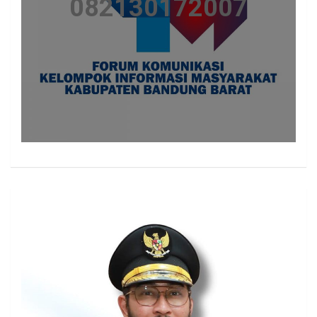
082130172007