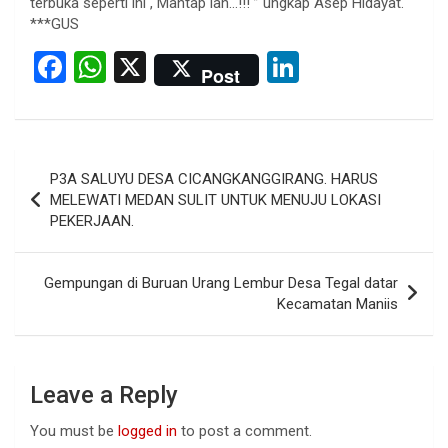
terbuka seperti ini , Mantap lah…!!! ” ungkap Asep Hidayat.
***GUS
F
W
X
Li
Post
a
h
n
ce
at
ke
b
s
dI
Post
P3A SALUYU DESA CICANGKANGGIRANG. HARUS
o
A
n
navigation
MELEWATI MEDAN SULIT UNTUK MENUJU LOKASI
o
p
PEKERJAAN.
k
p
Gempungan di Buruan Urang Lembur Desa Tegal datar
Kecamatan Maniis
Leave a Reply
You must be
logged in
to post a comment.