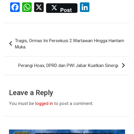
F
W
X
Li
Post
a
h
n
ce
at
ke
b
s
dI
Post
Tragis, Ormas Ini Persekusi 2 Wartawan Hingga Hantam
o
A
n
navigation
Muka.
o
p
k
p
Perangi Hoax, DPRD dan PWI Jabar Kuatkan Sinergi.
Leave a Reply
You must be
logged in
to post a comment.