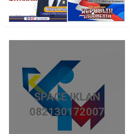
SPACE IKLAN
082130172007