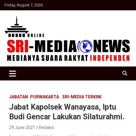
Skip
Friday, August 7, 2026
to
content
Suara Rakyat Indonesia
SRI Media news
JABATAN
PURWAKARTA.
SRI-MEDIA TERKINI
Jabat Kapolsek Wanayasa, Iptu
Budi Gencar Lakukan Silaturahmi.
29 June 2021
Redaksi