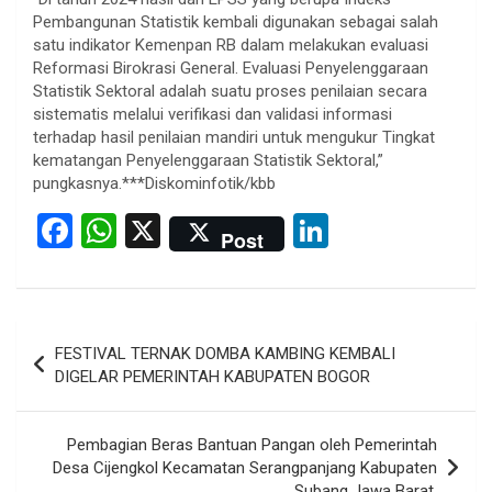
Pembangunan Statistik kembali digunakan sebagai salah
satu indikator Kemenpan RB dalam melakukan evaluasi
Reformasi Birokrasi General. Evaluasi Penyelenggaraan
Statistik Sektoral adalah suatu proses penilaian secara
sistematis melalui verifikasi dan validasi informasi
terhadap hasil penilaian mandiri untuk mengukur Tingkat
kematangan Penyelenggaraan Statistik Sektoral,”
pungkasnya.***Diskominfotik/kbb
F
W
X
Li
Post
a
h
n
ce
at
ke
b
s
dI
Post
FESTIVAL TERNAK DOMBA KAMBING KEMBALI
o
A
n
navigation
DIGELAR PEMERINTAH KABUPATEN BOGOR
o
p
k
p
Pembagian Beras Bantuan Pangan oleh Pemerintah
Desa Cijengkol Kecamatan Serangpanjang Kabupaten
Subang Jawa Barat.