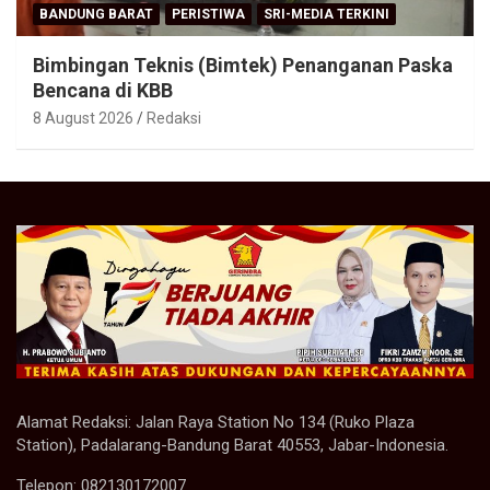
BANDUNG BARAT
PERISTIWA
SRI-MEDIA TERKINI
Bimbingan Teknis (Bimtek) Penanganan Paska
Bencana di KBB
8 August 2026
Redaksi
Alamat Redaksi: Jalan Raya Station No 134 (Ruko Plaza
Station), Padalarang-Bandung Barat 40553, Jabar-Indonesia.
Telepon: 082130172007