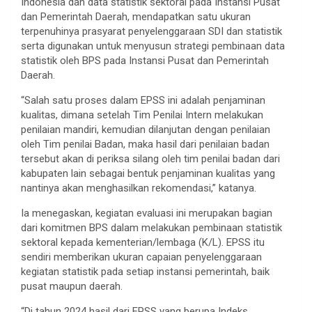
Indonesia dan data statistik sektoral pada Instansi Pusat
dan Pemerintah Daerah, mendapatkan satu ukuran
terpenuhinya prasyarat penyelenggaraan SDI dan statistik
serta digunakan untuk menyusun strategi pembinaan data
statistik oleh BPS pada Instansi Pusat dan Pemerintah
Daerah.
“Salah satu proses dalam EPSS ini adalah penjaminan
kualitas, dimana setelah Tim Penilai Intern melakukan
penilaian mandiri, kemudian dilanjutan dengan penilaian
oleh Tim penilai Badan, maka hasil dari penilaian badan
tersebut akan di periksa silang oleh tim penilai badan dari
kabupaten lain sebagai bentuk penjaminan kualitas yang
nantinya akan menghasilkan rekomendasi,” katanya.
Ia menegaskan, kegiatan evaluasi ini merupakan bagian
dari komitmen BPS dalam melakukan pembinaan statistik
sektoral kepada kementerian/lembaga (K/L). EPSS itu
sendiri memberikan ukuran capaian penyelenggaraan
kegiatan statistik pada setiap instansi pemerintah, baik
pusat maupun daerah.
“Di tahun 2024 hasil dari EPSS yang berupa Indeks