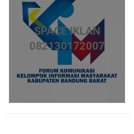
SPACE IKLAN
082130172007