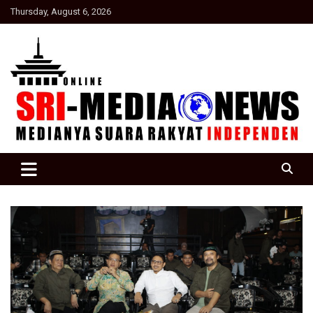
Skip
Thursday, August 6, 2026
to
content
Suara Rakyat Indonesia
SRI Media news