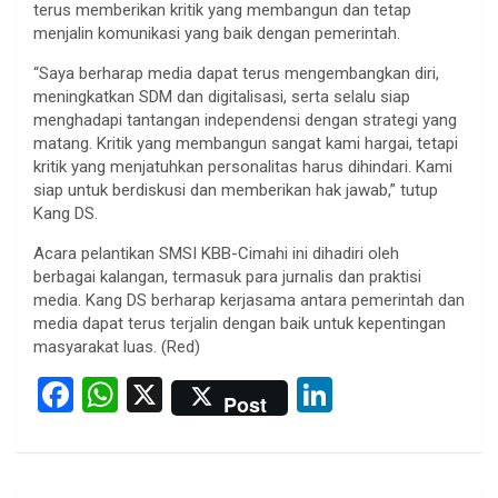
terus memberikan kritik yang membangun dan tetap
menjalin komunikasi yang baik dengan pemerintah.
“Saya berharap media dapat terus mengembangkan diri,
meningkatkan SDM dan digitalisasi, serta selalu siap
menghadapi tantangan independensi dengan strategi yang
matang. Kritik yang membangun sangat kami hargai, tetapi
kritik yang menjatuhkan personalitas harus dihindari. Kami
siap untuk berdiskusi dan memberikan hak jawab,” tutup
Kang DS.
Acara pelantikan SMSI KBB-Cimahi ini dihadiri oleh
berbagai kalangan, termasuk para jurnalis dan praktisi
media. Kang DS berharap kerjasama antara pemerintah dan
media dapat terus terjalin dengan baik untuk kepentingan
masyarakat luas. (Red)
F
W
X
Li
Post
a
h
n
ce
at
ke