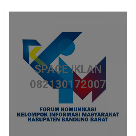
SPACE IKLAN
082130172007