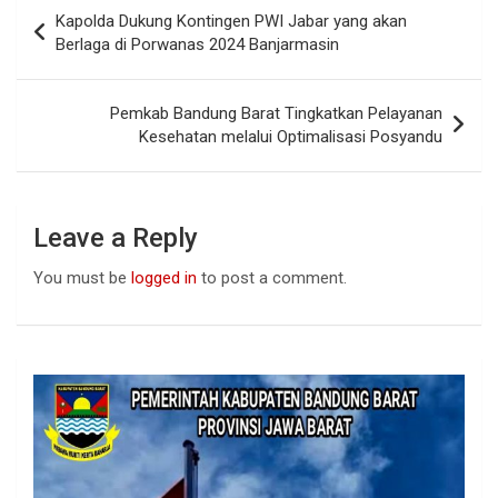
b
s
dI
Post
Kapolda Dukung Kontingen PWI Jabar yang akan
o
A
n
navigation
Berlaga di Porwanas 2024 Banjarmasin
o
p
k
p
Pemkab Bandung Barat Tingkatkan Pelayanan
Kesehatan melalui Optimalisasi Posyandu
Leave a Reply
You must be
logged in
to post a comment.