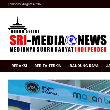
Skip
Thursday, August 6, 2026
to
content
Suara Rakyat Indonesia
SRI Media news
REDAKSI
BERITA TERKINI
BANDUNG RAYA
J