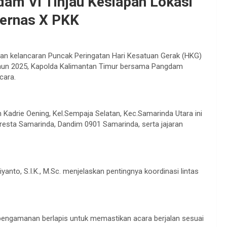
am VI Tinjau Kesiapan Lokasi
ernas X PKK
 kelancaran Puncak Peringatan Hari Kesatuan Gerak (HKG)
ahun 2025, Kapolda Kalimantan Timur bersama Pangdam
cara.
n Kadrie Oening, Kel.Sempaja Selatan, Kec.Samarinda Utara ini
polresta Samarinda, Dandim 0901 Samarinda, serta jajaran
anto, S.I.K., M.Sc. menjelaskan pentingnya koordinasi lintas
 pengamanan berlapis untuk memastikan acara berjalan sesuai