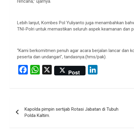
rencana,” ujarnya.
Lebih lanjut, Kombes Pol Yuliyanto juga menambahkan bahwa
TNI-Polri untuk memastikan seluruh aspek keamanan dan pro
“Kami berkomitmen penuh agar acara berjalan lancar dan k
peserta dan undangan”, tandasnya.(hms/pak).
F
W
X
Li
Post
a
h
n
ce
at
ke
b
s
dI
Post
o
A
n
Kapolda pimpin sertijab Rotasi Jabatan di Tubuh
navigation
o
p
Polda Kaltim.
k
p