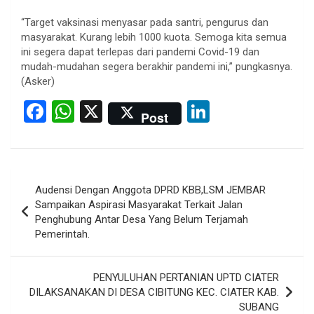
“Target vaksinasi menyasar pada santri, pengurus dan
masyarakat. Kurang lebih 1000 kuota. Semoga kita semua
ini segera dapat terlepas dari pandemi Covid-19 dan
mudah-mudahan segera berakhir pandemi ini,” pungkasnya.
(Asker)
F
W
X
Li
Post
a
h
n
ce
at
ke
b
s
dI
Post
Audensi Dengan Anggota DPRD KBB,LSM JEMBAR
o
A
n
navigation
Sampaikan Aspirasi Masyarakat Terkait Jalan
o
p
Penghubung Antar Desa Yang Belum Terjamah
Pemerintah.
k
p
PENYULUHAN PERTANIAN UPTD CIATER
DILAKSANAKAN DI DESA CIBITUNG KEC. CIATER KAB.
SUBANG