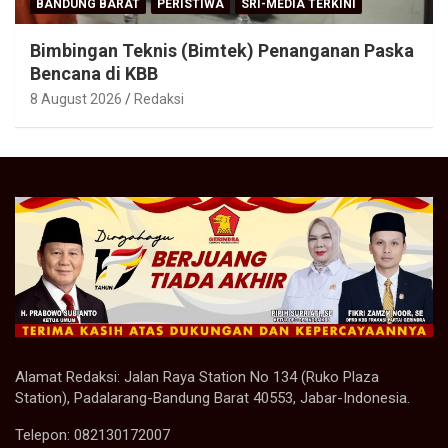
BANDUNG BARAT
PERISTIWA
SRI-MEDIA TERKINI
Bimbingan Teknis (Bimtek) Penanganan Paska
Bencana di KBB
8 August 2026
Redaksi
Alamat Redaksi: Jalan Raya Station No 134 (Ruko Plaza
Station), Padalarang-Bandung Barat 40553, Jabar-Indonesia.
Telepon: 082130172007