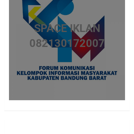
SPACE IKLAN
082130172007