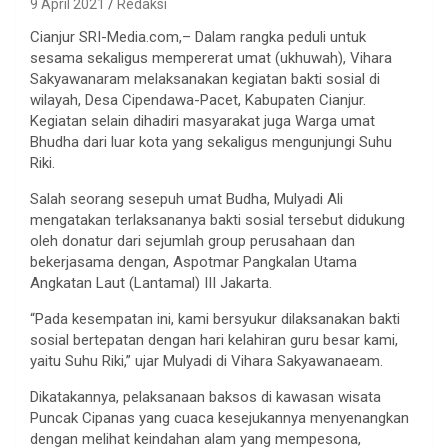
9 April 2021
Redaksi
Cianjur SRI-Media.com,– Dalam rangka peduli untuk
sesama sekaligus mempererat umat (ukhuwah), Vihara
Sakyawanaram melaksanakan kegiatan bakti sosial di
wilayah, Desa Cipendawa-Pacet, Kabupaten Cianjur.
Kegiatan selain dihadiri masyarakat juga Warga umat
Bhudha dari luar kota yang sekaligus mengunjungi Suhu
Riki.
Salah seorang sesepuh umat Budha, Mulyadi Ali
mengatakan terlaksananya bakti sosial tersebut didukung
oleh donatur dari sejumlah group perusahaan dan
bekerjasama dengan, Aspotmar Pangkalan Utama
Angkatan Laut (Lantamal) III Jakarta.
“Pada kesempatan ini, kami bersyukur dilaksanakan bakti
sosial bertepatan dengan hari kelahiran guru besar kami,
yaitu Suhu Riki,” ujar Mulyadi di Vihara Sakyawanaeam.
Dikatakannya, pelaksanaan baksos di kawasan wisata
Puncak Cipanas yang cuaca kesejukannya menyenangkan
dengan melihat keindahan alam yang mempesona,