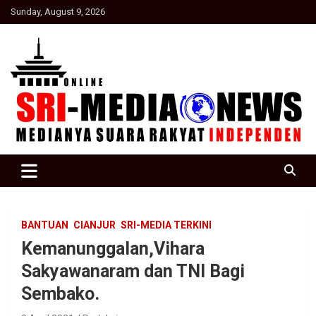
Skip
Sunday, August 9, 2026
to
content
Suara Rakyat Indonesia
SRI Media news
BANTUAN
CIANJUR
SRI-MEDIA TERKINI
Kemanunggalan,Vihara
Sakyawanaram dan TNI Bagi
Sembako.