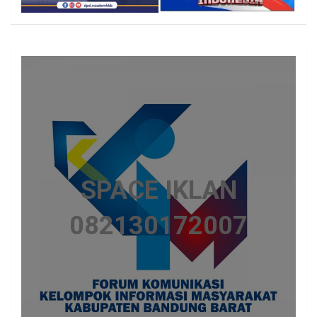
SPACE IKLAN
082130172007