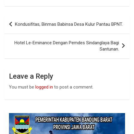
a
h
n
ce
at
ke
b
s
dI
Post
Kondusifitas, Binmas Babinsa Desa Kulur Pantau BPNT.
o
A
n
navigation
o
p
Hotel Le-Eminance Dengan Pemdes Sindanglaya Bagi
k
p
Santunan.
Leave a Reply
You must be
logged in
to post a comment.