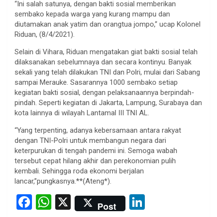
“Ini salah satunya, dengan bakti sosial memberikan
sembako kepada warga yang kurang mampu dan
diutamakan anak yatim dan orangtua jompo,” ucap Kolonel
Riduan, (8/4/2021).
Selain di Vihara, Riduan mengatakan giat bakti sosial telah
dilaksanakan sebelumnaya dan secara kontinyu. Banyak
sekali yang telah dilakukan TNI dan Polri, mulai dari Sabang
sampai Merauke. Sasarannya 1000 sembako setiap
kegiatan bakti sosial, dengan pelaksanaannya berpindah-
pindah. Seperti kegiatan di Jakarta, Lampung, Surabaya dan
kota lainnya di wilayah Lantamal III TNI AL.
“Yang terpenting, adanya kebersamaan antara rakyat
dengan TNI-Polri untuk membangun negara dari
keterpurukan di tengah pandemi ini. Semoga wabah
tersebut cepat hilang akhir dan perekonomian pulih
kembali. Sehingga roda ekonomi berjalan
lancar,”pungkasnya.**(Ateng*).
F
W
X
Li
Post