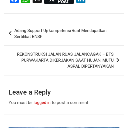
Post
a
h
n
ce
at
ke
b
s
dI
Post
Adang Support Uji kompetensi.Buat Mendapatkan
o
A
n
navigation
Sertifikat BNSP
o
p
k
p
REKONSTRUKSI JALAN RUAS JALANCAGAK – BTS
PURWAKARTA DIKERJAKAN SAAT HUJAN, MUTU
ASPAL DIPERTANYAKAN
Leave a Reply
You must be
logged in
to post a comment.