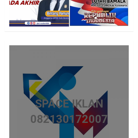
SPACE IKLAN
082130172007